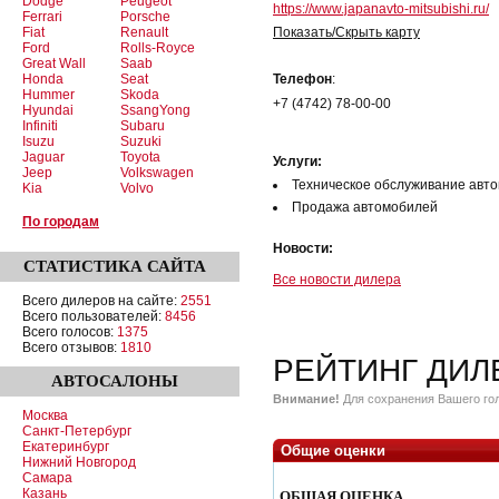
Dodge
Peugeot
https://www.japanavto-mitsubishi.ru/
Ferrari
Porsche
Fiat
Renault
Показать/Скрыть карту
Ford
Rolls-Royce
Great Wall
Saab
Honda
Seat
Телефон
:
Hummer
Skoda
+7 (4742) 78-00-00
Hyundai
SsangYong
Infiniti
Subaru
Isuzu
Suzuki
Jaguar
Toyota
Услуги:
Jeep
Volkswagen
Техническое обслуживание авт
Kia
Volvo
Продажа автомобилей
По городам
Новости:
СТАТИСТИКА
САЙТА
Все новости дилера
Всего дилеров на сайте:
2551
Всего пользователей:
8456
Всего голосов:
1375
Всего отзывов:
1810
РЕЙТИНГ ДИЛ
АВТОСАЛОНЫ
Внимание!
Для сохранения Вашего гол
Москва
Санкт-Петербург
Екатеринбург
Общие оценки
Нижний Новгород
Самара
Казань
ОБЩАЯ ОЦЕНКА