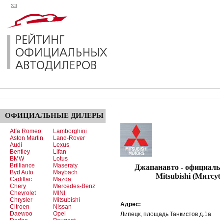
ОФИЦИАЛЬНЫЕ
ДИЛЕРЫ
Alfa Romeo
Lamborghini
Aston Martin
Land-Rover
Audi
Lexus
Bentley
Lifan
BMW
Lotus
Brilliance
Maseraty
Джапанавто - официал
Byd Auto
Maybach
Mitsubishi (Митсу
Cadillac
Mazda
Chery
Mercedes-Benz
Chevrolet
MINI
Chrysler
Mitsubishi
Адрес:
Citroen
Nissan
Daewoo
Opel
Липецк, площадь Танкистов д.1а