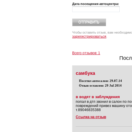
Дата посещения автоцентра:
Чтобы оставить отзыв, вам необходим
зарегистрироваться
.
Всего отзывов: 1
Посл
самбука
Посетил автосалон: 29.07.14
Отзыв оставлен: 29 Jul 2014
в водят в заблуждения
попал в дтп звонил в салон по 
повреждений привез машину отос
т.89046835388
Ссылка на отзыв