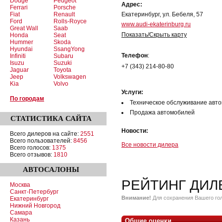
Dodge
Peugeot
Адрес:
Ferrari
Porsche
Fiat
Renault
Екатеринбург, ул. Бебеля, 57
Ford
Rolls-Royce
www.audi-ekaterinburg.ru
Great Wall
Saab
Показать/Скрыть карту
Honda
Seat
Hummer
Skoda
Hyundai
SsangYong
Телефон
:
Infiniti
Subaru
Isuzu
Suzuki
+7 (343) 214-80-80
Jaguar
Toyota
Jeep
Volkswagen
Kia
Volvo
Услуги:
По городам
Техническое обслуживание авт
Продажа автомобилей
СТАТИСТИКА
САЙТА
Новости:
Всего дилеров на сайте:
2551
Всего пользователей:
8456
Все новости дилера
Всего голосов:
1375
Всего отзывов:
1810
АВТОСАЛОНЫ
РЕЙТИНГ ДИЛ
Москва
Санкт-Петербург
Внимание!
Для сохранения Вашего гол
Екатеринбург
Нижний Новгород
Самара
Казань
Общие оценки