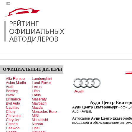
ОФИЦИАЛЬНЫЕ
ДИЛЕРЫ
наз
Alfa Romeo
Lamborghini
Aston Martin
Land-Rover
Audi
Lexus
Bentley
Lifan
BMW
Lotus
Brilliance
Maseraty
Ауди Центр Екатер
Byd Auto
Maybach
Ауди Центр Екатеринбург
- офици
Cadillac
Mazda
Audi (Ауди).
Chery
Mercedes-Benz
Chevrolet
MINI
Автосалон
Ауди Центр Екатеринб
Chrysler
Mitsubishi
продажей и обслуживанием автомо
Citroen
Nissan
Daewoo
Opel