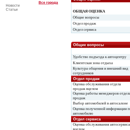
Все города
Новости
Статьи
ОБЩАЯ ОЦЕНКА
Общие вопросы
Отдел продаж
Отдел сервиса
Общие вопросы
Удобство подъезда к автоцентру
Клиентская зона отдыха
Культура общения и внешний вид
сотрудников
Отдел продаж
Оценка обслуживания отдела
продаж вцелом
Оценка работы менеджеров отдел
продаж
Выбор автомобилей в автосалоне
Оценка полученной информации п
автомобилю
Отдел сервиса
Оценка обслуживания автосервиса
вцелом