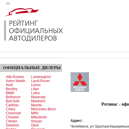
ОФИЦИАЛЬНЫЕ
ДИЛЕРЫ
Alfa Romeo
Lamborghini
Aston Martin
Land-Rover
Audi
Lexus
Bentley
Lifan
BMW
Lotus
Brilliance
Maseraty
Byd Auto
Maybach
Регинас - официаль
Cadillac
Mazda
Chery
Mercedes-Benz
Chevrolet
MINI
Chrysler
Mitsubishi
Адрес:
Citroen
Nissan
Daewoo
Opel
Челябинск, ул. Братьев Кашириных