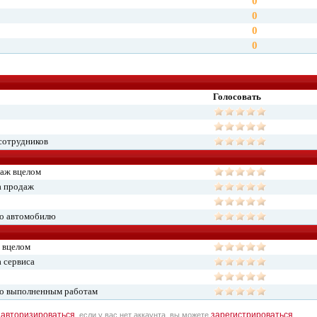
0
0
0
0
Голосовать
сотрудников
даж вцелом
а продаж
по автомобилю
 вцелом
 сервиса
по выполненным работам
авторизироваться
зарегистрироваться
о
, если у вас нет аккаунта, вы можете
.