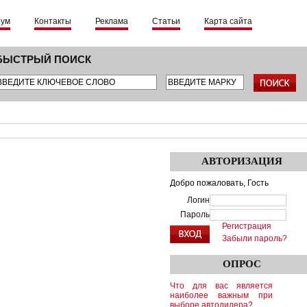
рум
Контакты
Реклама
Статьи
Карта сайта
БЫСТРЫЙ ПОИСК
АВТОРИЗАЦИЯ
Добро пожаловать,
Гость
Логин
Пароль
Регистрация
Забыли пароль?
ОПРОС
Что для вас является
наиболее важным при
выборе автодилера?