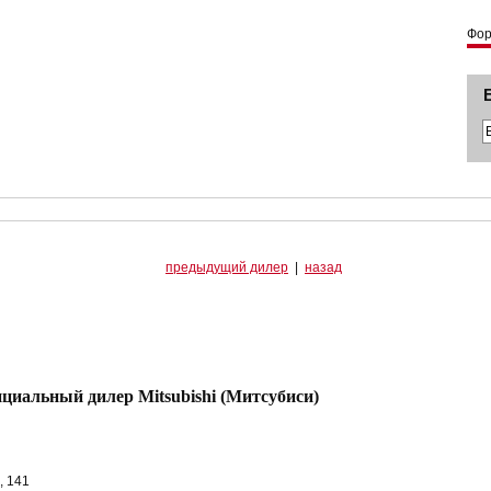
Фо
предыдущий дилер
|
назад
ный дилер Mitsubishi (Митсубиси)
, 141