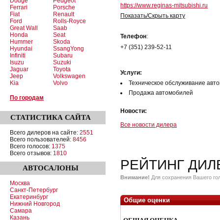
Dodge
Peugeot
https://www.reginas-mitsubishi.ru
Ferrari
Porsche
Fiat
Renault
Показать/Скрыть карту
Ford
Rolls-Royce
Great Wall
Saab
Honda
Seat
Телефон
:
Hummer
Skoda
+7 (351) 239-52-11
Hyundai
SsangYong
Infiniti
Subaru
Isuzu
Suzuki
Jaguar
Toyota
Услуги:
Jeep
Volkswagen
Kia
Volvo
Техническое обслуживание авт
Продажа автомобилей
По городам
Новости:
СТАТИСТИКА
САЙТА
Все новости дилера
Всего дилеров на сайте:
2551
Всего пользователей:
8456
Всего голосов:
1375
Всего отзывов:
1810
РЕЙТИНГ ДИЛ
АВТОСАЛОНЫ
Внимание!
Для сохранения Вашего гол
Москва
Санкт-Петербург
Екатеринбург
Общие оценки
Нижний Новгород
Самара
Казань