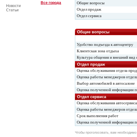
Все города
Общие вопросы
Новости
Отдел продаж
Статьи
Отдел сервиса
Общие вопросы
Удобство подъезда к автоцентру
Клиентская зона отдыха
Культура общения и внешний вид 
Отдел продаж
Оценка обслуживания отдела про
Оценка работы менеджеров отдел
Выбор автомобилей в автосалоне
Оценка полученной информации 
Отдел сервиса
Оценка обслуживания автосервиса
Оценка работы менеджеров отдела
Срок выполнения работ
Оценка полученной информации 
Чтобы проголосовать, вам необходим