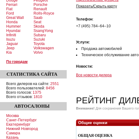
Dodge
Peugeot
Ferrari
Porsche
Показать/Скрыть карту
Fiat
Renault
Ford
Rolls-Royce
Great Wall
Saab
Телефон
:
Honda
Seat
+7 (495) 784–64–10
Hummer
Skoda
Hyundai
SsangYong
Infiniti
Subaru
Isuzu
Suzuki
Услуги:
Jaguar
Toyota
Jeep
Volkswagen
Продажа автомобилей
Kia
Volvo
Техническое обслуживание авт
По городам
Новости:
СТАТИСТИКА
САЙТА
Все новости дилера
Всего дилеров на сайте:
2551
Всего пользователей:
8456
Всего голосов:
1375
Всего отзывов:
1810
РЕЙТИНГ ДИЛ
АВТОСАЛОНЫ
Внимание!
Для сохранения Вашего гол
Москва
Санкт-Петербург
Общие оценки
Екатеринбург
Нижний Новгород
Самара
ОБЩАЯ ОЦЕНКА
Казань