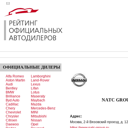
ОФИЦИАЛЬНЫЕ
ДИЛЕРЫ
Alfa Romeo
Lamborghini
Aston Martin
Land-Rover
Audi
Lexus
Bentley
Lifan
BMW
Lotus
Brilliance
Maseraty
NATC GROUP - офиц
Byd Auto
Maybach
Cadillac
Mazda
Chery
Mercedes-Benz
Chevrolet
MINI
Chrysler
Mitsubishi
Адрес:
Citroen
Nissan
Москва, 2-й Вязовский проезд, д. 12,
Daewoo
Opel
https://www.natc-group.ru