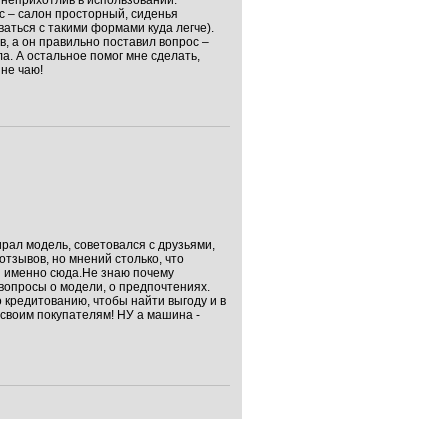
 неприхотлив в использовании.
с – салон просторный, сиденья
аться с такими формами куда легче).
в, а он правильно поставил вопрос –
ла. А остальное помог мне сделать,
 не чаю!
рал модель, советовался с друзьями,
отзывов, но мнений столько, что
я именно сюда.Не знаю почему
 вопросы о модели, о предпочтениях.
 кредитованию, чтобы найти выгоду и в
своим покупателям! НУ а машина -