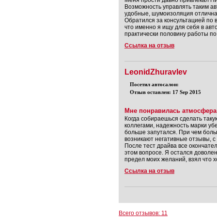
Меня прости давно привлекал Ни
Возможность управлять таким ав
удобные, шумоизоляция отличная,
Обратился за консультацией по в
что именно я ищу для себя в авто
практически половину работы по 
Ссылка на отзыв
LeonidZhuravlev
Посетил автосалон:
Отзыв оставлен: 17 Sep 2015
Мне понравилась атмосфера
Когда собираешься сделать такую
коллегами, надежность марки убе
больше запутался. При чем боль
возникают негативные отзывы, с 
После тест драйва все окончател
этом вопросе. Я остался доволе
предел моих желаний, взял что х
Ссылка на отзыв
Всего отзывов: 11