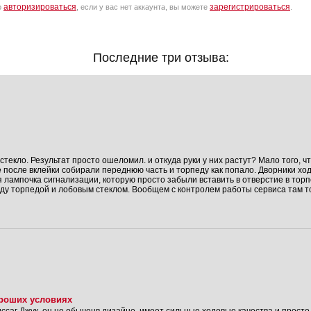
авторизироваться
зарегистрироваться
о
, если у вас нет аккаунта, вы можете
.
Последние три отзыва:
стекло. Результат просто ошеломил. и откуда руки у них растут? Мало того, ч
е после вклейки собирали переднюю часть и торпеду как попало. Дворники х
 лампочка сигнализации, которую просто забыли вставить в отверстие в торп
ду торпедой и лобовым стеклом. Вообщем с контролем работы сервиса там то
роших условиях