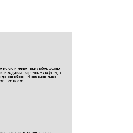
то вклеили криво - при любом дожде
одили ходуном с огромным люфтом, а
еде при сборке. И она сиротливо
же все плохо.