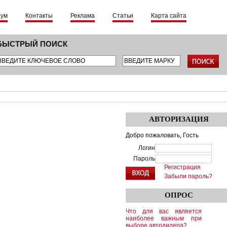
рум
Контакты
Реклама
Статьи
Карта сайта
БЫСТРЫЙ ПОИСК
АВТОРИЗАЦИЯ
Добро пожаловать,
Гость
Логин
Пароль
Регистрация
Забыли пароль?
ОПРОС
Что для вас является
наиболее важным при
выборе автодилера?