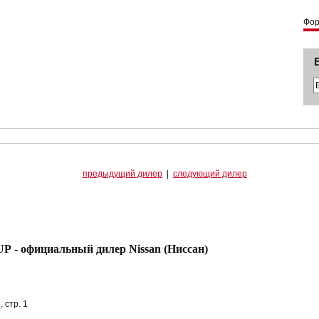
Фо
предыдущий дилер
|
следующий дилер
иальный дилер Nissan (Ниссан)
 стр. 1