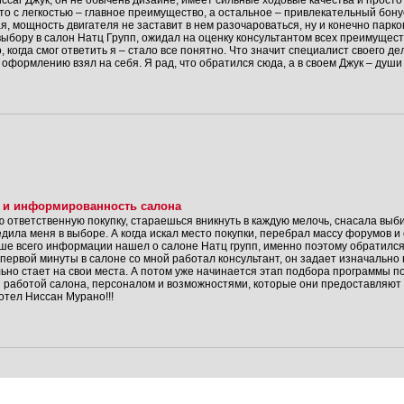
ссаг Джук, он не обыченв дизайне, имеет сильные ходовые качества и просто
то с легкостью – главное преимущество, а остальное – привлекательный бону
 мощность двигателя не заставит в нем разочароваться, ну и конечно парков
ыбору в салон Натц Групп, ожидал на оценку консультантом всех преимущест
, когда смог ответить я – стало все понятно. Что значит специалист своего де
оформлению взял на себя. Я рад, что обратился сюда, а в своем Джук – души
 и информированность салона
 ответственную покупку, стараешься вникнуть в каждую мелочь, снасала выби
дила меня в выборе. А когда искал место покупки, перебрал массу форумов и 
ше всего информации нашел о салоне Натц групп, именно поэтому обратилс
первой минуты в салоне со мной работал консультант, он задает изначально
ьно стает на свои места. А потом уже начинается этап подбора программы по
н работой салона, персоналом и возможностями, которые они предоставляют 
отел Ниссан Мурано!!!