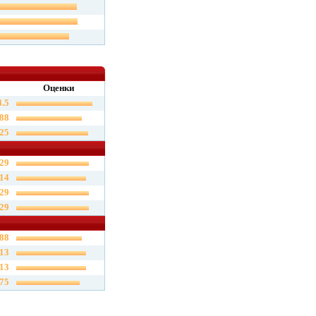
Оценки
4.5
.88
.25
.29
.14
.29
.29
.88
.13
.13
.75