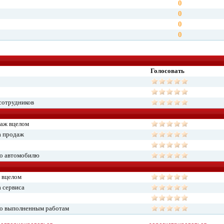
0
0
0
0
Голосовать
сотрудников
даж вцелом
а продаж
по автомобилю
 вцелом
 сервиса
по выполненным работам