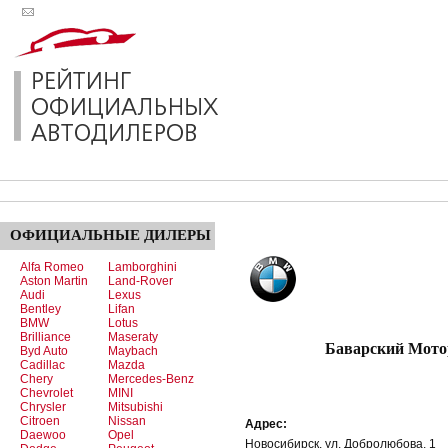
ОФИЦИАЛЬНЫЕ
ДИЛЕРЫ
Alfa Romeo
Lamborghini
Aston Martin
Land-Rover
Audi
Lexus
Bentley
Lifan
BMW
Lotus
Brilliance
Maseraty
Баварский Моторный
Byd Auto
Maybach
Cadillac
Mazda
Chery
Mercedes-Benz
Chevrolet
MINI
Chrysler
Mitsubishi
Citroen
Nissan
Адрес:
Daewoo
Opel
Новосибирск. ул. Добролюбова, 1