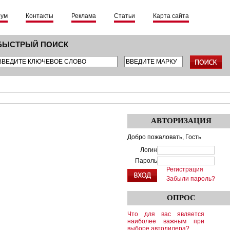
рум
Контакты
Реклама
Статьи
Карта сайта
БЫСТРЫЙ ПОИСК
АВТОРИЗАЦИЯ
Добро пожаловать,
Гость
Логин
Пароль
Регистрация
Забыли пароль?
ОПРОС
Что для вас является
наиболее важным при
выборе автодилера?