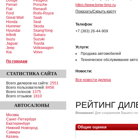
Dodge
Peugeot
Ferrari
Porsche
https://www.bmw-bmz.ru
Fiat
Renault
Показать/Скрыть карту
Ford
Rolls-Royce
Great Wall
Saab
Honda
Seat
Телефон
:
Hummer
Skoda
Hyundai
SsangYong
+7 (383) 26-44-909
Infiniti
Subaru
Isuzu
Suzuki
Jaguar
Toyota
Услуги:
Jeep
Volkswagen
Kia
Volvo
Продажа автомобилей
Техническое обслуживание авт
По городам
Новости:
СТАТИСТИКА
САЙТА
Все новости дилера
Всего дилеров на сайте:
2551
Всего пользователей:
8456
Всего голосов:
1375
Всего отзывов:
1810
РЕЙТИНГ ДИЛ
АВТОСАЛОНЫ
Внимание!
Для сохранения Вашего гол
Москва
Санкт-Петербург
Екатеринбург
Общие оценки
Нижний Новгород
Самара
Казань