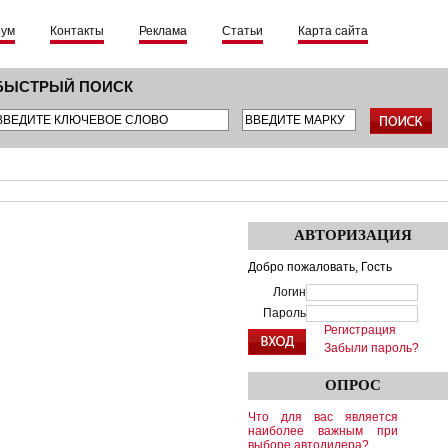
рум
Контакты
Реклама
Статьи
Карта сайта
БЫСТРЫЙ ПОИСК
АВТОРИЗАЦИЯ
Добро пожаловать,
Гость
Логин
Пароль
Регистрация
Забыли пароль?
ОПРОС
Что для вас является
наиболее важным при
выборе автодилера?