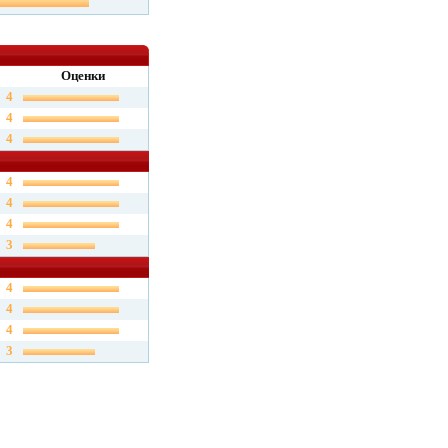
Оценки
4
4
4
4
4
4
3
4
4
4
3