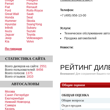
Dodge
Peugeot
Ferrari
Porsche
Fiat
Renault
Телефон
:
Ford
Rolls-Royce
Great Wall
Saab
+7 (495) 956-13-00
Honda
Seat
Hummer
Skoda
Hyundai
SsangYong
Infiniti
Subaru
Услуги:
Isuzu
Suzuki
Техническое обслуживание авт
Jaguar
Toyota
Jeep
Volkswagen
Продажа автомобилей
Kia
Volvo
Новости:
По городам
СТАТИСТИКА
САЙТА
РЕЙТИНГ ДИЛ
Всего дилеров на сайте:
2551
Всего пользователей:
8456
Всего голосов:
1375
Внимание!
Для сохранения Вашего гол
Всего отзывов:
1810
АВТОСАЛОНЫ
Общие оценки
Москва
Санкт-Петербург
ОБЩАЯ ОЦЕНКА
Екатеринбург
Общие вопросы
Нижний Новгород
Самара
Отдел продаж
Казань