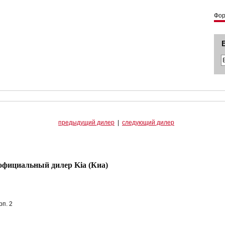
Фо
предыдущий дилер
|
следующий дилер
фициальный дилер Kia (Киа)
рп. 2