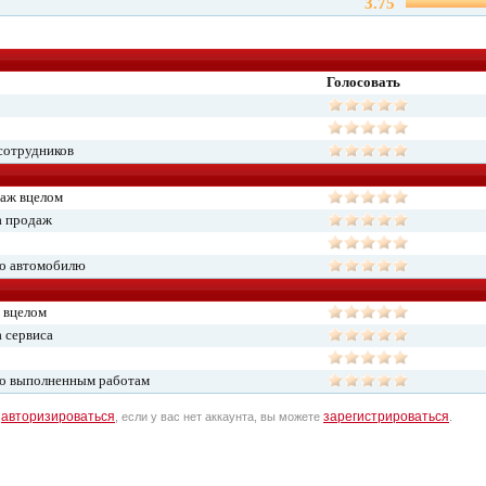
3.75
Голосовать
сотрудников
даж вцелом
а продаж
по автомобилю
 вцелом
 сервиса
по выполненным работам
авторизироваться
зарегистрироваться
о
, если у вас нет аккаунта, вы можете
.