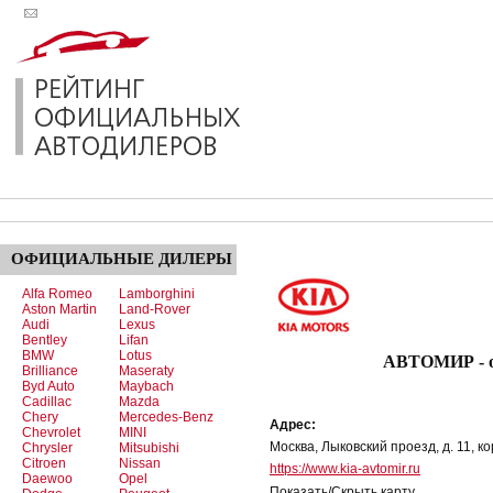
ОФИЦИАЛЬНЫЕ
ДИЛЕРЫ
Alfa Romeo
Lamborghini
Aston Martin
Land-Rover
Audi
Lexus
Bentley
Lifan
BMW
Lotus
АВТОМИР - о
Brilliance
Maseraty
Byd Auto
Maybach
Cadillac
Mazda
Chery
Mercedes-Benz
Адрес:
Chevrolet
MINI
Москва, Лыковский проезд, д. 11, ко
Chrysler
Mitsubishi
Citroen
Nissan
https://www.kia-avtomir.ru
Daewoo
Opel
Показать/Скрыть карту