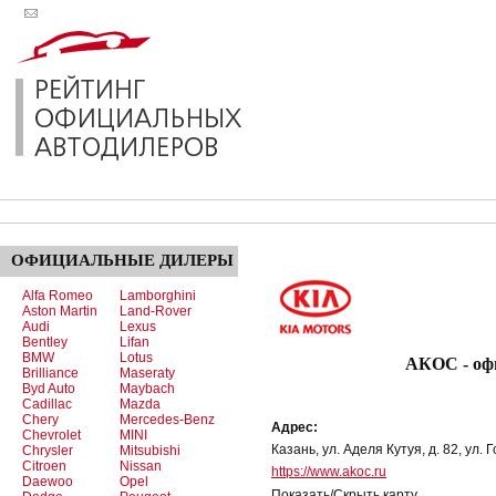
ОФИЦИАЛЬНЫЕ
ДИЛЕРЫ
Alfa Romeo
Lamborghini
Aston Martin
Land-Rover
Audi
Lexus
Bentley
Lifan
BMW
Lotus
АКОС - офи
Brilliance
Maseraty
Byd Auto
Maybach
Cadillac
Mazda
Chery
Mercedes-Benz
Адрес:
Chevrolet
MINI
Казань, ул. Аделя Кутуя, д. 82, ул. 
Chrysler
Mitsubishi
Citroen
Nissan
https://www.akoc.ru
Daewoo
Opel
Показать/Скрыть карту