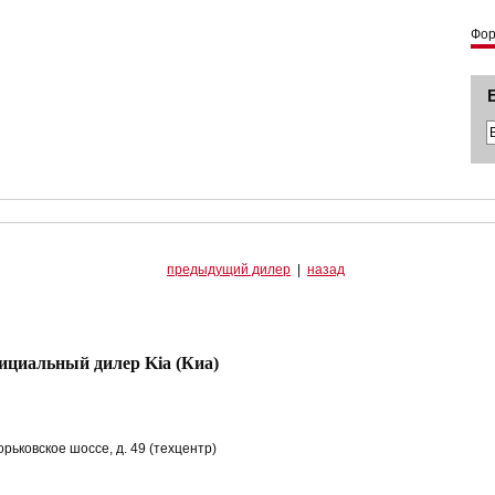
Фо
предыдущий дилер
|
назад
циальный дилер Kia (Киа)
Горьковское шоссе, д. 49 (техцентр)