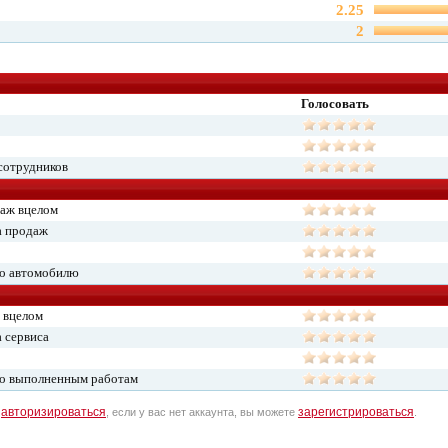
2.25
2
Голосовать
сотрудников
даж вцелом
а продаж
по автомобилю
 вцелом
 сервиса
по выполненным работам
авторизироваться
зарегистрироваться
о
, если у вас нет аккаунта, вы можете
.