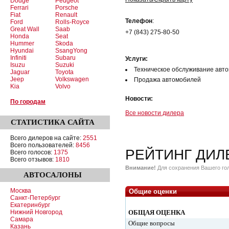
Dodge
Peugeot
Ferrari
Porsche
Fiat
Renault
Телефон
:
Ford
Rolls-Royce
Great Wall
Saab
+7 (843) 275-80-50
Honda
Seat
Hummer
Skoda
Hyundai
SsangYong
Infiniti
Subaru
Услуги:
Isuzu
Suzuki
Техническое обслуживание авт
Jaguar
Toyota
Jeep
Volkswagen
Продажа автомобилей
Kia
Volvo
Новости:
По городам
Все новости дилера
СТАТИСТИКА
САЙТА
Всего дилеров на сайте:
2551
Всего пользователей:
8456
РЕЙТИНГ ДИЛ
Всего голосов:
1375
Всего отзывов:
1810
Внимание!
Для сохранения Вашего гол
АВТОСАЛОНЫ
Москва
Общие оценки
Санкт-Петербург
Екатеринбург
Нижний Новгород
ОБЩАЯ ОЦЕНКА
Самара
Общие вопросы
Казань