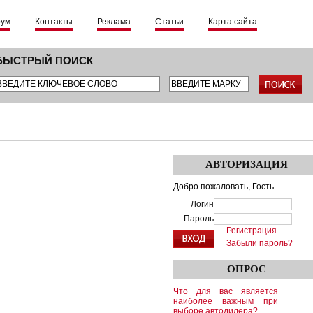
рум
Контакты
Реклама
Статьи
Карта сайта
БЫСТРЫЙ ПОИСК
АВТОРИЗАЦИЯ
Добро пожаловать,
Гость
Логин
Пароль
Регистрация
Забыли пароль?
ОПРОС
Что для вас является
наиболее важным при
выборе автодилера?