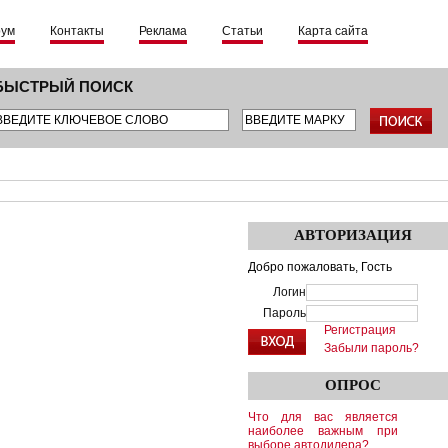
рум
Контакты
Реклама
Статьи
Карта сайта
БЫСТРЫЙ ПОИСК
АВТОРИЗАЦИЯ
Добро пожаловать,
Гость
Логин
Пароль
Регистрация
Забыли пароль?
ОПРОС
Что для вас является
наиболее важным при
выборе автодилера?