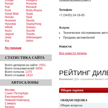
Dodge
Peugeot
Ferrari
Porsche
Fiat
Renault
Телефон
:
Ford
Rolls-Royce
Great Wall
Saab
+7 (3435) 24-19-05
Honda
Seat
Hummer
Skoda
Hyundai
SsangYong
Infiniti
Subaru
Услуги:
Isuzu
Suzuki
Техническое обслуживание авт
Jaguar
Toyota
Jeep
Volkswagen
Продажа автомобилей
Kia
Volvo
Новости:
По городам
Все новости дилера
СТАТИСТИКА
САЙТА
Всего дилеров на сайте:
2551
Всего пользователей:
8456
РЕЙТИНГ ДИЛ
Всего голосов:
1375
Всего отзывов:
1810
Внимание!
Для сохранения Вашего гол
АВТОСАЛОНЫ
Москва
Общие оценки
Санкт-Петербург
Екатеринбург
Нижний Новгород
ОБЩАЯ ОЦЕНКА
Самара
Общие вопросы
Казань