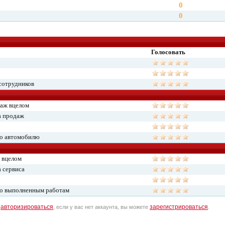
0
0
Голосовать
сотрудников
даж вцелом
а продаж
по автомобилю
 вцелом
 сервиса
по выполненным работам
авторизироваться
зарегистрироваться
о
, если у вас нет аккаунта, вы можете
.