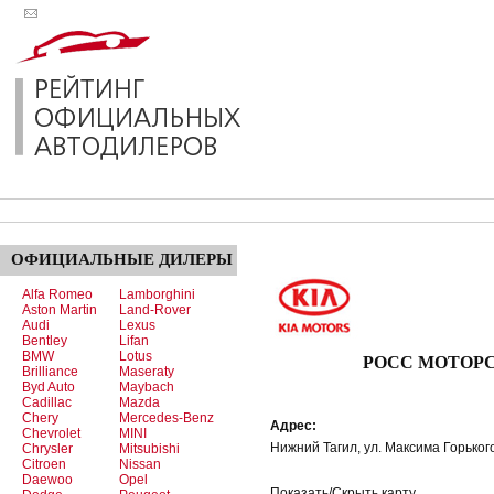
ОФИЦИАЛЬНЫЕ
ДИЛЕРЫ
Alfa Romeo
Lamborghini
Aston Martin
Land-Rover
Audi
Lexus
Bentley
Lifan
BMW
Lotus
РОСС МОТОРС -
Brilliance
Maseraty
Byd Auto
Maybach
Cadillac
Mazda
Chery
Mercedes-Benz
Адрес:
Chevrolet
MINI
Нижний Тагил, ул. Максима Горьког
Chrysler
Mitsubishi
Citroen
Nissan
Daewoo
Opel
Показать/Скрыть карту