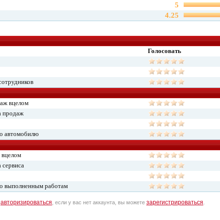
5
4.25
Голосовать
сотрудников
даж вцелом
а продаж
по автомобилю
 вцелом
 сервиса
по выполненным работам
авторизироваться
зарегистрироваться
о
, если у вас нет аккаунта, вы можете
.