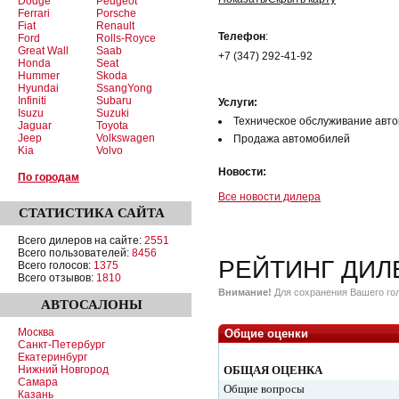
Dodge
Peugeot
Ferrari
Porsche
Fiat
Renault
Телефон
:
Ford
Rolls-Royce
Great Wall
Saab
+7 (347) 292-41-92
Honda
Seat
Hummer
Skoda
Hyundai
SsangYong
Infiniti
Subaru
Услуги:
Isuzu
Suzuki
Техническое обслуживание авт
Jaguar
Toyota
Jeep
Volkswagen
Продажа автомобилей
Kia
Volvo
Новости:
По городам
Все новости дилера
СТАТИСТИКА
САЙТА
Всего дилеров на сайте:
2551
Всего пользователей:
8456
РЕЙТИНГ ДИЛ
Всего голосов:
1375
Всего отзывов:
1810
Внимание!
Для сохранения Вашего гол
АВТОСАЛОНЫ
Москва
Общие оценки
Санкт-Петербург
Екатеринбург
Нижний Новгород
ОБЩАЯ ОЦЕНКА
Самара
Общие вопросы
Казань