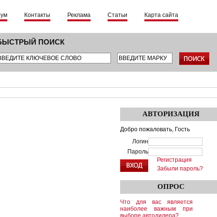
рум
Контакты
Реклама
Статьи
Карта сайта
БЫСТРЫЙ ПОИСК
АВТОРИЗАЦИЯ
Добро пожаловать,
Гость
Логин
Пароль
Регистрация
Забыли пароль?
ОПРОС
Что для вас является
наиболее важным при
выборе автодилера?