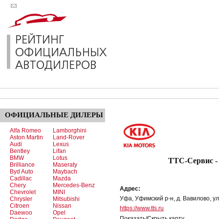
ОФИЦИАЛЬНЫЕ
ДИЛЕРЫ
Alfa Romeo
Lamborghini
Aston Martin
Land-Rover
Audi
Lexus
Bentley
Lifan
BMW
Lotus
ТТС-Сервис -
Brilliance
Maseraty
Byd Auto
Maybach
Cadillac
Mazda
Chery
Mercedes-Benz
Адрес:
Chevrolet
MINI
Уфа, Уфимский р-н, д. Вавилово, ул.
Chrysler
Mitsubishi
Citroen
Nissan
https://www.tts.ru
Daewoo
Opel
Показать/Скрыть карту