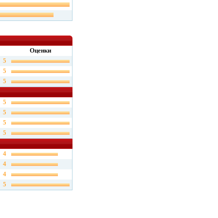
Оценки
5
5
5
5
5
5
5
4
4
4
5