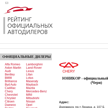
ОФИЦИАЛЬНЫЕ
ДИЛЕРЫ
Alfa Romeo
Lamborghini
Aston Martin
Land-Rover
Audi
Lexus
Bentley
Lifan
BMW
Lotus
ЮНИКОР - официальный 
Brilliance
Maseraty
(Чери)
Byd Auto
Maybach
Cadillac
Mazda
Chery
Mercedes-Benz
Chevrolet
MINI
Chrysler
Mitsubishi
Citroen
Nissan
Адрес:
Daewoo
Opel
Дзержинск, пр-т Ленина, д. 107 Б