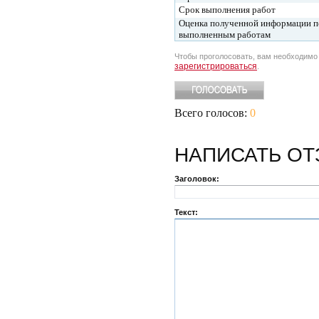
Срок выполнения работ
Оценка полученной информации п
выполненным работам
Чтобы проголосовать, вам необходим
зарегистрироваться
.
Всего голосов:
0
НАПИСАТЬ
ОТ
Заголовок:
Текст: