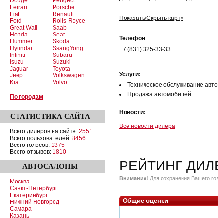
Dodge
Peugeot
Ferrari
Porsche
Fiat
Renault
Показать/Скрыть карту
Ford
Rolls-Royce
Great Wall
Saab
Honda
Seat
Телефон
:
Hummer
Skoda
Hyundai
SsangYong
+7 (831) 325-33-33
Infiniti
Subaru
Isuzu
Suzuki
Jaguar
Toyota
Услуги:
Jeep
Volkswagen
Kia
Volvo
Техническое обслуживание авт
Продажа автомобилей
По городам
Новости:
СТАТИСТИКА
САЙТА
Все новости дилера
Всего дилеров на сайте:
2551
Всего пользователей:
8456
Всего голосов:
1375
Всего отзывов:
1810
РЕЙТИНГ ДИЛ
АВТОСАЛОНЫ
Внимание!
Для сохранения Вашего гол
Москва
Санкт-Петербург
Екатеринбург
Общие оценки
Нижний Новгород
Самара
Казань