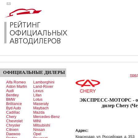
ОФИЦИАЛЬНЫЕ
ДИЛЕРЫ
пре
Alfa Romeo
Lamborghini
Aston Martin
Land-Rover
Audi
Lexus
Bentley
Lifan
BMW
Lotus
ЭКСПРЕСС-МОТОРС - о
Brilliance
Maseraty
дилер Chery (Че
Byd Auto
Maybach
Cadillac
Mazda
Chery
Mercedes-Benz
Chevrolet
MINI
Chrysler
Mitsubishi
Citroen
Nissan
Адрес:
Daewoo
Opel
Краснодар, ул. Российская, д. 353