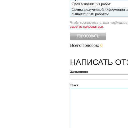
Срок выполнения работ
Оценка полученной информации п
выполненным работам
Чтобы проголосовать, вам необходим
зарегистрироваться
.
Всего голосов:
0
НАПИСАТЬ
ОТ
Заголовок:
Текст: