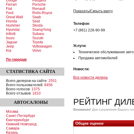
Dodge
Peugeot
Ferrari
Porsche
Fiat
Renault
Показать/Скрыть карту
Ford
Rolls-Royce
Great Wall
Saab
Honda
Seat
Телефон
:
Hummer
Skoda
Hyundai
SsangYong
+7 (861) 228-90-99
Infiniti
Subaru
Isuzu
Suzuki
Jaguar
Toyota
Услуги:
Jeep
Volkswagen
Kia
Volvo
Техническое обслуживание авт
Продажа автомобилей
По городам
Новости:
СТАТИСТИКА
САЙТА
Все новости дилера
Всего дилеров на сайте:
2551
Всего пользователей:
8456
Всего голосов:
1375
Всего отзывов:
1810
РЕЙТИНГ ДИЛ
АВТОСАЛОНЫ
Внимание!
Для сохранения Вашего гол
Москва
Санкт-Петербург
Екатеринбург
Общие оценки
Нижний Новгород
Самара
Казань