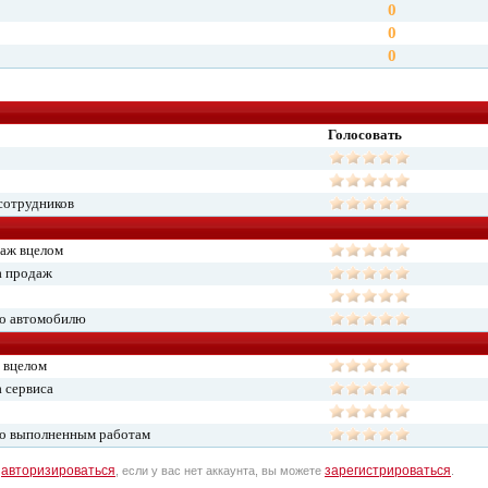
0
0
0
Голосовать
сотрудников
даж вцелом
а продаж
по автомобилю
 вцелом
 сервиса
по выполненным работам
авторизироваться
зарегистрироваться
о
, если у вас нет аккаунта, вы можете
.