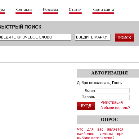
рум
Контакты
Реклама
Статьи
Карта сайта
БЫСТРЫЙ ПОИСК
АВТОРИЗАЦИЯ
Добро пожаловать,
Гость
Логин
Пароль
Регистрация
Забыли пароль?
ОПРОС
Что для вас является
наиболее важным при
выборе автодилера?