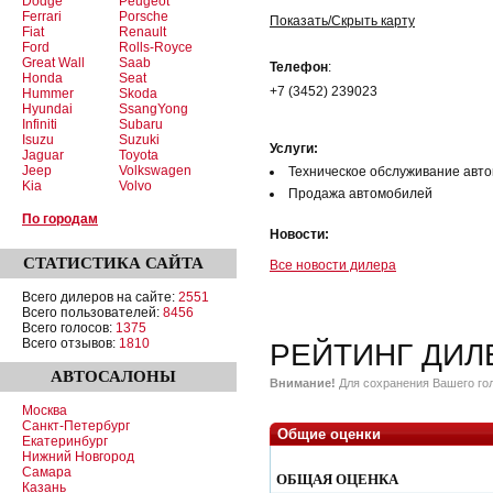
Dodge
Peugeot
Ferrari
Porsche
Показать/Скрыть карту
Fiat
Renault
Ford
Rolls-Royce
Great Wall
Saab
Телефон
:
Honda
Seat
+7 (3452) 239023
Hummer
Skoda
Hyundai
SsangYong
Infiniti
Subaru
Isuzu
Suzuki
Услуги:
Jaguar
Toyota
Jeep
Volkswagen
Техническое обслуживание авт
Kia
Volvo
Продажа автомобилей
По городам
Новости:
СТАТИСТИКА
САЙТА
Все новости дилера
Всего дилеров на сайте:
2551
Всего пользователей:
8456
Всего голосов:
1375
Всего отзывов:
1810
РЕЙТИНГ ДИЛ
АВТОСАЛОНЫ
Внимание!
Для сохранения Вашего гол
Москва
Санкт-Петербург
Общие оценки
Екатеринбург
Нижний Новгород
Самара
ОБЩАЯ ОЦЕНКА
Казань