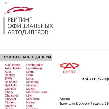
ОФИЦИАЛЬНЫЕ
ДИЛЕРЫ
Alfa Romeo
Lamborghini
Aston Martin
Land-Rover
Audi
Lexus
Bentley
Lifan
BMW
Lotus
АМАТЕРА - офи
Brilliance
Maseraty
Byd Auto
Maybach
Cadillac
Mazda
Chery
Mercedes-Benz
Chevrolet
MINI
Адрес:
Chrysler
Mitsubishi
Citroen
Nissan
Тюмень, ул. Московский тракт, д. 13
Daewoo
Opel