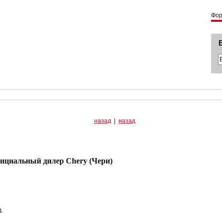
Фо
назад
|
назад
циальный дилер Chery (Чери)
4