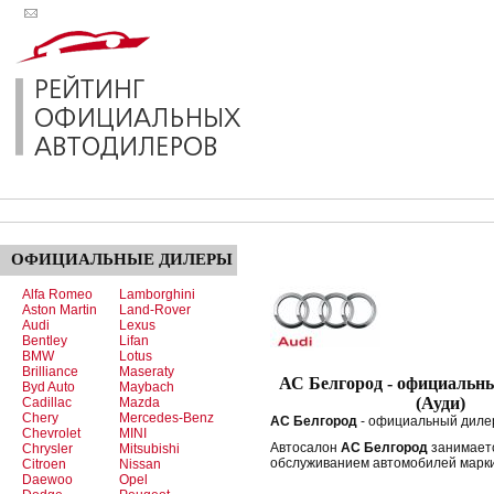
ОФИЦИАЛЬНЫЕ
ДИЛЕРЫ
Alfa Romeo
Lamborghini
Aston Martin
Land-Rover
Audi
Lexus
Bentley
Lifan
BMW
Lotus
Brilliance
Maseraty
АС Белгород - официальн
Byd Auto
Maybach
(Ауди)
Cadillac
Mazda
Chery
Mercedes-Benz
АС Белгород
- официальный дилер
Chevrolet
MINI
Автосалон
АС Белгород
занимает
Chrysler
Mitsubishi
обслуживанием автомобилей марки
Citroen
Nissan
Daewoo
Opel