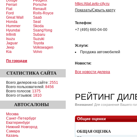
Dodge
Peugeot
https://dat.avto-city.ru
Ferrari
Porsche
Fiat
Renault
Показать/Скрыть карту
Ford
Rolls-Royce
Great Wall
Saab
Honda
Seat
Телефон
:
Hummer
Skoda
+7 (495) 660-04-00
Hyundai
SsangYong
Infiniti
Subaru
Isuzu
Suzuki
Jaguar
Toyota
Услуги:
Jeep
Volkswagen
Kia
Volvo
Продажа автомобилей
По городам
Новости:
Все новости дилера
СТАТИСТИКА
САЙТА
Всего дилеров на сайте:
2551
Всего пользователей:
8456
Всего голосов:
1375
РЕЙТИНГ ДИЛ
Всего отзывов:
1810
АВТОСАЛОНЫ
Внимание!
Для сохранения Вашего гол
Москва
Санкт-Петербург
Общие оценки
Екатеринбург
Нижний Новгород
Самара
ОБЩАЯ ОЦЕНКА
Казань