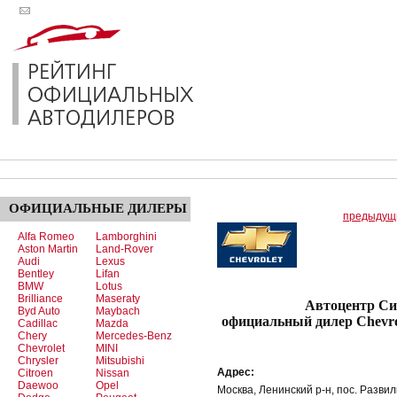
ОФИЦИАЛЬНЫЕ
ДИЛЕРЫ
предыдущ
Alfa Romeo
Lamborghini
Aston Martin
Land-Rover
Audi
Lexus
Bentley
Lifan
BMW
Lotus
Brilliance
Maseraty
Автоцентр Сити -
Byd Auto
Maybach
официальный дилер Chevro
Cadillac
Mazda
Chery
Mercedes-Benz
Chevrolet
MINI
Chrysler
Mitsubishi
Адрес:
Citroen
Nissan
Daewoo
Opel
Москва, Ленинский р-н, пос. Развил