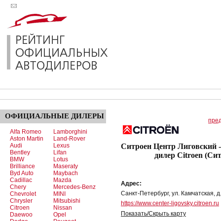
ОФИЦИАЛЬНЫЕ
ДИЛЕРЫ
пре
Alfa Romeo
Lamborghini
Aston Martin
Land-Rover
Audi
Lexus
Ситроен Центр Лиговский 
Bentley
Lifan
дилер Citroen (Си
BMW
Lotus
Brilliance
Maseraty
Byd Auto
Maybach
Cadillac
Mazda
Адрес:
Chery
Mercedes-Benz
Санкт-Петербург, ул. Камчатская, д
Chevrolet
MINI
Chrysler
Mitsubishi
https://www.center-ligovsky.citroen.ru
Citroen
Nissan
Показать/Скрыть карту
Daewoo
Opel