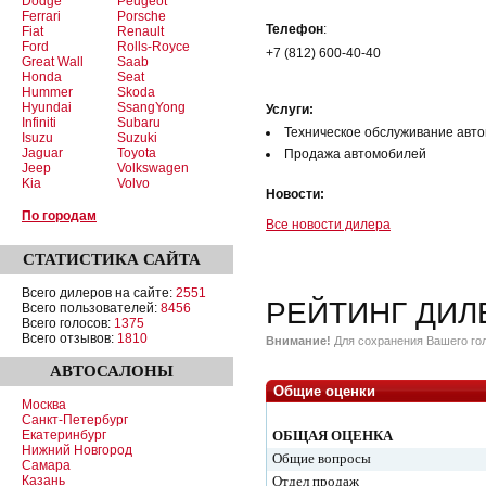
Dodge
Peugeot
Ferrari
Porsche
Телефон
:
Fiat
Renault
Ford
Rolls-Royce
+7 (812) 600-40-40
Great Wall
Saab
Honda
Seat
Hummer
Skoda
Hyundai
SsangYong
Услуги:
Infiniti
Subaru
Техническое обслуживание авт
Isuzu
Suzuki
Jaguar
Toyota
Продажа автомобилей
Jeep
Volkswagen
Kia
Volvo
Новости:
По городам
Все новости дилера
СТАТИСТИКА
САЙТА
Всего дилеров на сайте:
2551
РЕЙТИНГ ДИЛ
Всего пользователей:
8456
Всего голосов:
1375
Всего отзывов:
1810
Внимание!
Для сохранения Вашего гол
АВТОСАЛОНЫ
Общие оценки
Москва
Санкт-Петербург
Екатеринбург
ОБЩАЯ ОЦЕНКА
Нижний Новгород
Общие вопросы
Самара
Казань
Отдел продаж