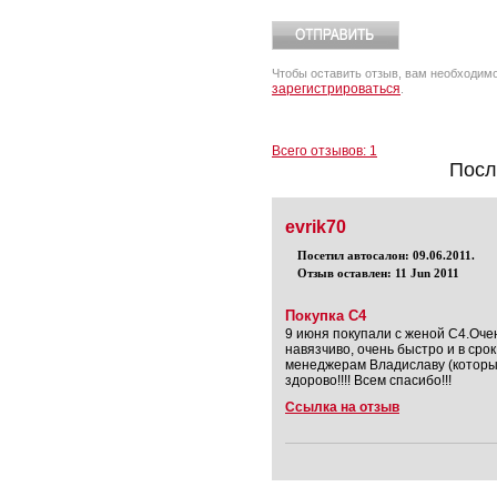
Чтобы оставить отзыв, вам необходим
зарегистрироваться
.
Всего отзывов: 1
Посл
evrik70
Посетил автосалон: 09.06.2011.
Отзыв оставлен: 11 Jun 2011
Покупка С4
9 июня покупали с женой С4.Оче
навязчиво, очень быстро и в ср
менеджерам Владиславу (который
здорово!!!! Всем спасибо!!!
Ссылка на отзыв