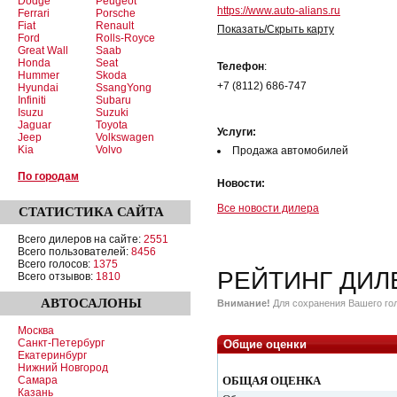
Dodge
Peugeot
https://www.auto-alians.ru
Ferrari
Porsche
Fiat
Renault
Показать/Скрыть карту
Ford
Rolls-Royce
Great Wall
Saab
Honda
Seat
Телефон
:
Hummer
Skoda
+7 (8112) 686-747
Hyundai
SsangYong
Infiniti
Subaru
Isuzu
Suzuki
Jaguar
Toyota
Услуги:
Jeep
Volkswagen
Kia
Volvo
Продажа автомобилей
По городам
Новости:
Все новости дилера
СТАТИСТИКА
САЙТА
Всего дилеров на сайте:
2551
Всего пользователей:
8456
Всего голосов:
1375
РЕЙТИНГ ДИЛ
Всего отзывов:
1810
АВТОСАЛОНЫ
Внимание!
Для сохранения Вашего гол
Москва
Санкт-Петербург
Общие оценки
Екатеринбург
Нижний Новгород
Самара
ОБЩАЯ ОЦЕНКА
Казань