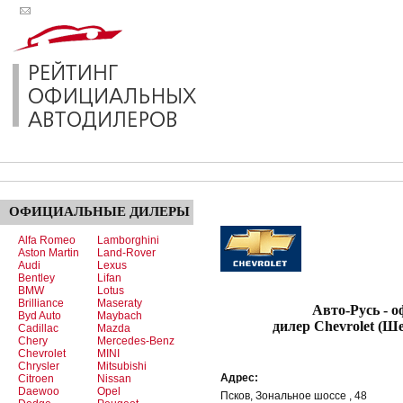
ОФИЦИАЛЬНЫЕ
ДИЛЕРЫ
Alfa Romeo
Lamborghini
Aston Martin
Land-Rover
Audi
Lexus
Bentley
Lifan
BMW
Lotus
Brilliance
Maseraty
Авто-Русь - офи
Byd Auto
Maybach
дилер Chevrolet (Ш
Cadillac
Mazda
Chery
Mercedes-Benz
Chevrolet
MINI
Chrysler
Mitsubishi
Адрес:
Citroen
Nissan
Daewoo
Opel
Псков, Зональное шоссе , 48