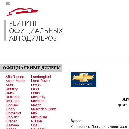
ОФИЦИАЛЬНЫЕ
ДИЛЕРЫ
Alfa Romeo
Lamborghini
Aston Martin
Land-Rover
Audi
Lexus
Bentley
Lifan
BMW
Lotus
Brilliance
Maseraty
Атлантик 
Byd Auto
Maybach
дилер
Cadillac
Mazda
Chery
Mercedes-Benz
Chevrolet
MINI
Chrysler
Mitsubishi
Адрес:
Citroen
Nissan
Daewoo
Opel
Красноярск, Проспект имени газет