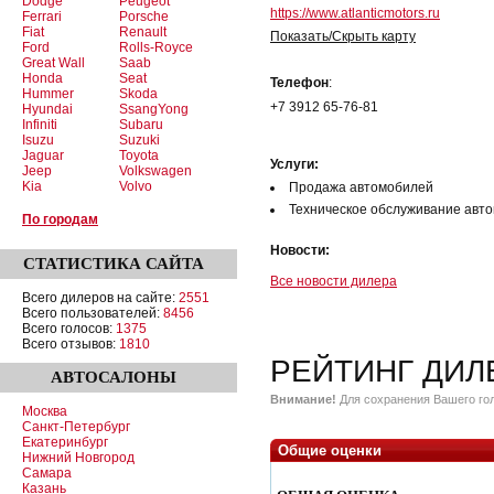
Dodge
Peugeot
https://www.atlanticmotors.ru
Ferrari
Porsche
Fiat
Renault
Показать/Скрыть карту
Ford
Rolls-Royce
Great Wall
Saab
Honda
Seat
Телефон
:
Hummer
Skoda
+7 3912 65-76-81
Hyundai
SsangYong
Infiniti
Subaru
Isuzu
Suzuki
Jaguar
Toyota
Услуги:
Jeep
Volkswagen
Kia
Volvo
Продажа автомобилей
Техническое обслуживание авт
По городам
Новости:
СТАТИСТИКА
САЙТА
Все новости дилера
Всего дилеров на сайте:
2551
Всего пользователей:
8456
Всего голосов:
1375
Всего отзывов:
1810
РЕЙТИНГ ДИЛ
АВТОСАЛОНЫ
Внимание!
Для сохранения Вашего гол
Москва
Санкт-Петербург
Екатеринбург
Общие оценки
Нижний Новгород
Самара
Казань