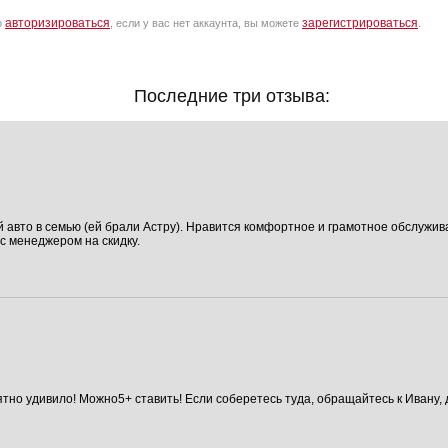
авторизироваться
зарегистрироваться
о
, если у вас нет аккаунта, вы можете
.
Последние три отзыва:
й авто в семью (ей брали Астру). Нравится комфортное и грамотное обслужи
с менеджером на скидку.
но удивило! Можно5+ ставить! Если соберетесь туда, обращайтесь к Ивану, д