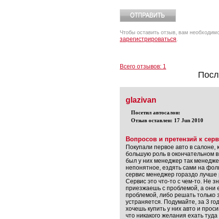
Чтобы оставить отзыв, вам необходим
зарегистрироваться
.
Всего отзывов: 1
Посл
glazivan
Посетил автосалон:
Отзыв оставлен: 17 Jun 2010
Вопросов и претензий к сер
Покупали первое авто в салоне, 
большую роль в окончательном в
был у них менеджер так менедже
непонятное, ездять сами на фоль
сервис менеджер гораздо лучше 
Сервис это что-то с чем-то. Не 
приезжаешь с проблемой, а они е
проблемой, либо решать только за
устраняется. Подумайте, за 3 год
хочешь купить у них авто и проси
что никакого желания ехать туда