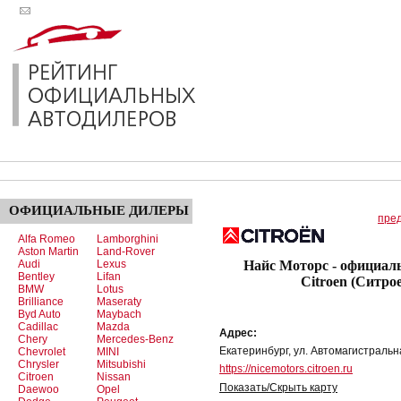
ОФИЦИАЛЬНЫЕ
ДИЛЕРЫ
пре
Alfa Romeo
Lamborghini
Aston Martin
Land-Rover
Audi
Lexus
Найс Моторс - официал
Bentley
Lifan
Citroen (Ситро
BMW
Lotus
Brilliance
Maseraty
Byd Auto
Maybach
Cadillac
Mazda
Адрес:
Chery
Mercedes-Benz
Екатеринбург, ул. Автомагистральна
Chevrolet
MINI
Chrysler
Mitsubishi
https://nicemotors.citroen.ru
Citroen
Nissan
Показать/Скрыть карту
Daewoo
Opel