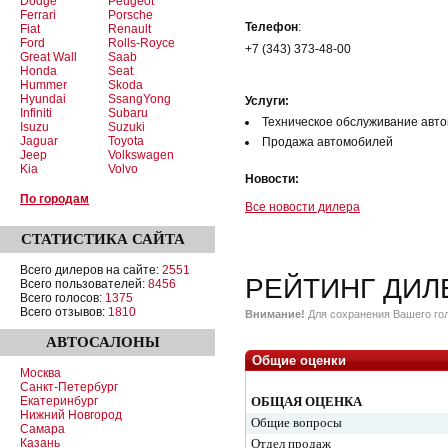
Dodge
Peugeot
Ferrari
Porsche
Телефон
:
Fiat
Renault
Ford
Rolls-Royce
+7 (343) 373-48-00
Great Wall
Saab
Honda
Seat
Hummer
Skoda
Hyundai
SsangYong
Услуги:
Infiniti
Subaru
Техническое обслуживание авт
Isuzu
Suzuki
Jaguar
Toyota
Продажа автомобилей
Jeep
Volkswagen
Kia
Volvo
Новости:
По городам
Все новости дилера
СТАТИСТИКА
САЙТА
Всего дилеров на сайте:
2551
РЕЙТИНГ ДИЛ
Всего пользователей:
8456
Всего голосов:
1375
Всего отзывов:
1810
Внимание!
Для сохранения Вашего гол
АВТОСАЛОНЫ
Общие оценки
Москва
Санкт-Петербург
Екатеринбург
ОБЩАЯ ОЦЕНКА
Нижний Новгород
Общие вопросы
Самара
Казань
Отдел продаж