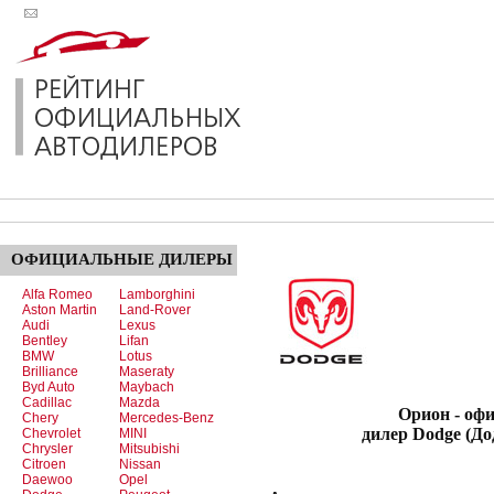
ОФИЦИАЛЬНЫЕ
ДИЛЕРЫ
Alfa Romeo
Lamborghini
Aston Martin
Land-Rover
Audi
Lexus
Bentley
Lifan
BMW
Lotus
Brilliance
Maseraty
Byd Auto
Maybach
Cadillac
Mazda
Орион - офици
Chery
Mercedes-Benz
дилер Dodge (До
Chevrolet
MINI
Chrysler
Mitsubishi
Citroen
Nissan
Daewoo
Opel