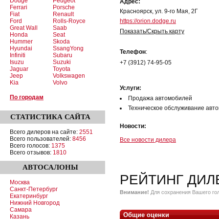
Dodge
Peugeot
Адрес:
Ferrari
Porsche
Красноярск, ул. 9-го Мая, 2Г
Fiat
Renault
Ford
Rolls-Royce
https://orion.dodge.ru
Great Wall
Saab
Показать/Скрыть карту
Honda
Seat
Hummer
Skoda
Hyundai
SsangYong
Телефон
:
Infiniti
Subaru
Isuzu
Suzuki
+7 (3912) 74-95-05
Jaguar
Toyota
Jeep
Volkswagen
Kia
Volvo
Услуги:
По городам
Продажа автомобилей
Техническое обслуживание авт
СТАТИСТИКА
САЙТА
Новости:
Всего дилеров на сайте:
2551
Всего пользователей:
8456
Все новости дилера
Всего голосов:
1375
Всего отзывов:
1810
АВТОСАЛОНЫ
РЕЙТИНГ ДИЛ
Москва
Санкт-Петербург
Внимание!
Для сохранения Вашего гол
Екатеринбург
Нижний Новгород
Самара
Общие оценки
Казань