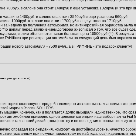
ине 700руб. в салоне она стоит 1480руб и еще установка 1020руб (и это при
в магазине 1400руб. в салоне она стоит 3540руб и еще установка 960руб
газине 1000руб. в салоне она стоит 1700руб и еще установка 1710руб
чен за неделю до получения автомобиля, но антикорозийная обработка была 
 "по допам" перед заключением договора живописал о том, что все будет сд
ушками, и этим объясняется такая большая цена 10500 руб (!!!). В результа
Даже ГАИШник при регистрации автомобиля на следующий день был поражен о
трации нового автомобиля - 7500 рубл., а в ГРИФИНЕ - это подарок клиенту!
ого раз до этого =(
ю историю связанную, с вроде бы всемирно известным итальянским автопром
этой марки в России SOLLERS.
ть машину. Конечно, как и полагается долго выбирали, единственное, что с
рок автомобилей примерно одной ценовой категории наш выбор пал на Fiat G
онечно итальянский дизайн, комфорт, ну и не последним плюсом в пользу это
конечно оправдал все ожидания, комфорт на достойном уровне, качество сборк
тствия указанным при покупке параметрам не наблюдалось), идеальный гор