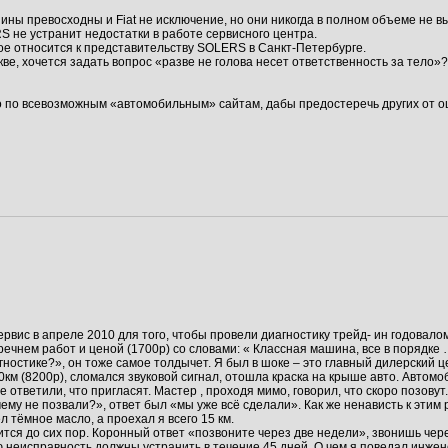
ы превосходны и Fiat не исключение, но они никогда в полном объеме не в
не устранит недостатки в работе сервисного центра.
ое относится к представительству SOLERS в Санкт-Петербурге.
кве, хочется задать вопрос «разве не голова несет ответственность за тело»
но по всевозможным «автомобильным» сайтам, дабы предостеречь других от о
ервис в апреле 2010 для того, чтобы провели диагностику трейд- ин годовало
ечнем работ и ценой (1700р) со словами: « Классная машина, все в порядке 
гностике?», он тоже самое толдычет. Я был в шоке – это главный дилерский 
0км (8200р), сломался звуковой сигнал, отошла краска на крыше авто. Автомо
е ответили, что пригласят. Мастер , проходя мимо, говорил, что скоро позову
ему не позвали?», ответ был «мы уже всё сделали». Как же ненависть к этим 
 тёмное масло, а проехал я всего 15 км.
тся до сих пор. Коронный ответ «позвоните через две недели», звонишь через
 неисправность должны устранить в течение 45 дней. О чем я поведал инжене