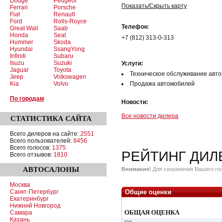
Dodge
Peugeot
Показать/Скрыть карту
Ferrari
Porsche
Fiat
Renault
Ford
Rolls-Royce
Телефон
:
Great Wall
Saab
Honda
Seat
+7 (812) 313-0-313
Hummer
Skoda
Hyundai
SsangYong
Infiniti
Subaru
Isuzu
Suzuki
Услуги:
Jaguar
Toyota
Техническое обслуживание авт
Jeep
Volkswagen
Kia
Volvo
Продажа автомобилей
По городам
Новости:
Все новости дилера
СТАТИСТИКА
САЙТА
Всего дилеров на сайте:
2551
Всего пользователей:
8456
Всего голосов:
1375
РЕЙТИНГ ДИЛ
Всего отзывов:
1810
АВТОСАЛОНЫ
Внимание!
Для сохранения Вашего гол
Москва
Санкт-Петербург
Общие оценки
Екатеринбург
Нижний Новгород
ОБЩАЯ ОЦЕНКА
Самара
Казань