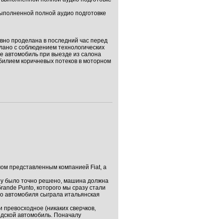
 выполненной полной аудио подготовке
явно проделана в последний час перед
елано с соблюдением технологических
те автомобиль при выезде из салона
билием коричневых потеков в моторном
ом представленным компанией Fiat, а
разу было точно решено, машина должна
rande Punto, которого мы сразу стали
го автомобиля сыграла итальянская
и превосходное (никаких сверчков,
одской автомобиль. Поначалу