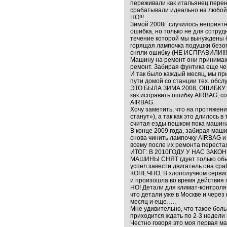
переживали как итальянец перенес
срабатывали идеально на любой д
НО!!!
Зимой 2008г. случилось неприят
ошибка, но только не для сотру
течение которой мы вынуждены б
горящая лампочка подушки безоп
сняли ошибку (НЕ ИСПРАВИЛИ!!!)
Машину на ремонт они принимают
ремонт. Забирая фунтика еще че
И так было каждый месяц, мы при
пути домой со станции тех. обсл
ЭТО БЫЛА ЗИМА 2008, ОШИБКУ НА
как исправить ошибку AIRBAG, с
AIRBAG.
Хочу заметить, что на протяжени
станут»), а так как это длилось 
считая езды пешком пока машина
В конце 2009 года, забирая маш
снова чинить лампочку AIRBAG и
всему после их ремонта переста
ИТОГ: В 2010ГОДУ У НАС ЗАКОН
МАШИНЫ СНЯТ (дует только обы
успел завести двигатель она с
КОНЕЧНО, В злополучном сервис
и произошла во время действия 
НО! Детали для климат-контроля 
что детали уже в Москве и через
месяц и еще…..
Мне удивительно, что такое бол
приходится ждать по 2-3 недели 
Честно говоря это моя первая ма