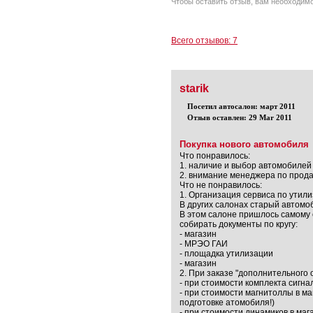
Чтобы оставить отзыв, вам необходим
Всего отзывов: 7
starik
Посетил автосалон: март 2011
Отзыв оставлен: 29 Mar 2011
Покупка нового автомобиля
Что понравилось:
1. наличие и выбор автомобилей
2. внимание менеджера по прод
Что не понравилось:
1. Организация сервиса по утил
В других салонах старый автомо
В этом салоне пришлось самому о
собирать документы по кругу:
- магазин
- МРЭО ГАИ
- площадка утилизации
- магазин
2. При заказе "дополнительного 
- при стоимости комплекта сигна
- при стоимости магнитоллы в ма
подготовке атомобиля!)
- при стоимости динамиков в маг