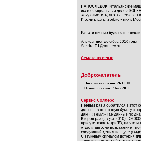
НАПОСЛЕДОК! Итальянские машин
если официальный дилер SOLERS 
Хочу отметить, что вышесказанн
И если главный офис у них в Мос
P/s: это письмо будет отправле
Александра, декабрь 2010 года.
Sandra-E1@yandex.ru
Ссылка на отзыв
Доброжелатель
Посетил автосалон: 26.10.10
Отзыв оставлен: 7 Nov 2010
Сервис Соллерс
Первый раз я обратился в этот с
дает незаполненную бумагу с пер
даю». Я ему: «Где данные по диа
Второй раз (август 2010)-ТО3000
присутствовать при ТО, на что мн
отдали авто, на возражение «поч
следующий день я на щупе увидел
С звуковым сигналом история дли
защите прав потребителей такую