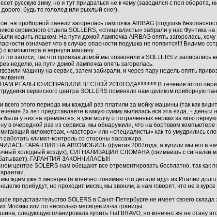
ет русскую зиму, но и тут придраться не к чему (заводился с пол оборота, ни
ороге, будь то гололед или рыхлый снег).
ное, на приборной панели загорелась лампочка AIRBAG (подушка безопаснос
дников сервисного отдела SOLLERS, «специалисты» забрали у нас Фунтика на 
ыли ходить пешком. На пути домой лампочка AIRBAG опять загорелась, хочу 
асности означает что в случае опасности подушка не появится!!! Видимо сот
 с компьютера и вернули машину.
 по записи, так что приехав домой мы позвонили в SOLLERS и записались вно
рез неделю, на пути домой лампочка опять загорелась.
возили машину на сервис, затем забирали, и через пару недель опять приво
уживания.
М РЕАЛЬНО ИСПРАВИЛИ ВЕСНОЙ 2010ГОДА!!!!!!!!!!!!! В течение этого перио
отрудники сервисного центра SOLLERS поменяли нам целиком приборную пане
и всего этого периода мы каждый раз платили за мойку машины (так как види
в течение 2х лет представляете в какую сумму вылилась вся эта езда, + деньги 
 была у них на «ремонте», я уже молчу о потраченных нервах за мою первую
ину в очередной раз из сервиса, мы обнаружили, что на бортовом компьютере
 мигающий километраж, «мастера» или «специалисты» как-то умудрились сло
л работать климат-контроль со стороны пассажира.
ЧИЛАСЬ ГАРАНТИЯ НА АВТОМОБИЛЬ (фунтик 2007года, а купили мы его в н
чный холодный воздух), СИГНАЛИЗАЦИЯ СЛОМАНА (снимаешь с сигналки маш
рабатывает), ГАРАНТИЯ ЗАКОНЧИЛАСЬ!!!
ном центре SOLERS нам обещают все отремонтировать бесплатно, так как п
гарантии.
мы ждем уже 5 месяцев (я конечно понимаю что детали идут из Италии долго)
 неделю прибудут, но проходит месяц мы звоним, а нам говорят, что не в курс
ьшое представительство SOLERS в Санкт-Петербурге не имеет своего склада 
из Москвы или по несколько месяцев из-за границы.
шина, следующую планировала купить Fiat BRAVO, но конечно же не стану это