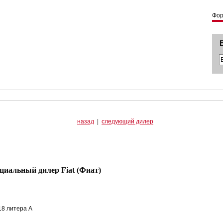
Фо
назад
|
следующий дилер
фициальный дилер Fiat (Фиат)
18 литера А