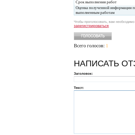
Срок выполнения работ
Оценка полученной информации п
выполненным работам
Чтобы проголосовать, вам необходим
зарегистрироваться
.
Всего голосов:
1
НАПИСАТЬ
ОТ
Заголовок:
Текст: