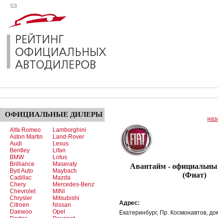
ОФИЦИАЛЬНЫЕ
ДИЛЕРЫ
наз
Alfa Romeo
Lamborghini
Aston Martin
Land-Rover
Audi
Lexus
Bentley
Lifan
BMW
Lotus
Brilliance
Maseraty
Авантайм - официальный
Byd Auto
Maybach
(Фиат)
Cadillac
Mazda
Chery
Mercedes-Benz
Chevrolet
MINI
Chrysler
Mitsubishi
Адрес:
Citroen
Nissan
Daewoo
Opel
Екатеринбург, Пр. Космонавтов, до