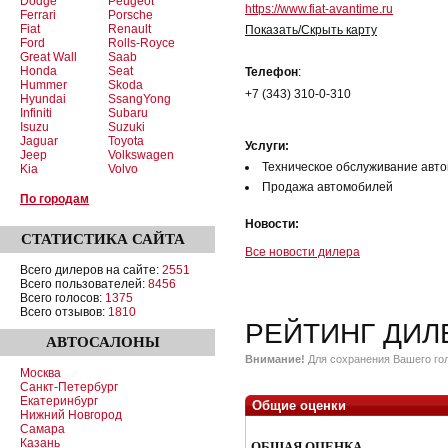
Dodge
Peugeot
https://www.fiat-avantime.ru
Ferrari
Porsche
Fiat
Renault
Показать/Скрыть карту
Ford
Rolls-Royce
Great Wall
Saab
Honda
Seat
Телефон
:
Hummer
Skoda
+7 (343) 310-0-310
Hyundai
SsangYong
Infiniti
Subaru
Isuzu
Suzuki
Jaguar
Toyota
Услуги:
Jeep
Volkswagen
Техническое обслуживание авт
Kia
Volvo
Продажа автомобилей
По городам
Новости:
СТАТИСТИКА
САЙТА
Все новости дилера
Всего дилеров на сайте:
2551
Всего пользователей:
8456
Всего голосов:
1375
Всего отзывов:
1810
РЕЙТИНГ ДИЛ
АВТОСАЛОНЫ
Внимание!
Для сохранения Вашего гол
Москва
Санкт-Петербург
Екатеринбург
Общие оценки
Нижний Новгород
Самара
Казань
ОБЩАЯ ОЦЕНКА