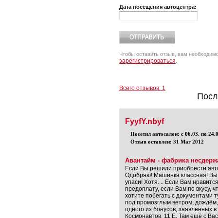
Дата посещения автоцентра:
Чтобы оставить отзыв, вам необходим
зарегистрироваться
.
Всего отзывов: 1
Посл
FyyfY.nbyf
Посетил автосалон: с 06.03. по 24.
Отзыв оставлен: 31 Mar 2012
Авантайм - фабрика несдер
Если Вы решили приобрести авт
Одобряю! Машинка классная! Вы 
упаси! Хотя.... Если Вам нравитс
предоплату, если Вам по вкусу, ч
хотите побегать с документами 
под промозглым ветром, дождём, с
одного из бонусов, заявленных в 
Космонавтов, 11 Е. Там ещё с В