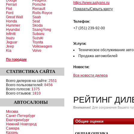
Dodge
Peugeot
https://www.aalyans.ru
Ferrari
Porsche
Fiat
Renault
Показать/Скрыть карту
Ford
Rolls-Royce
Great Wall
Saab
Honda
Seat
Телефон
:
Hummer
Skoda
+7 (351) 239-92-00
Hyundai
SsangYong
Infiniti
Subaru
Isuzu
Suzuki
Jaguar
Toyota
Услуги:
Jeep
Volkswagen
Техническое обслуживание авт
Kia
Volvo
Продажа автомобилей
По городам
Новости:
СТАТИСТИКА
САЙТА
Все новости дилера
Всего дилеров на сайте:
2551
Всего пользователей:
8456
Всего голосов:
1375
Всего отзывов:
1810
РЕЙТИНГ ДИЛ
АВТОСАЛОНЫ
Внимание!
Для сохранения Вашего гол
Москва
Санкт-Петербург
Екатеринбург
Общие оценки
Нижний Новгород
Самара
Казань
ОБЩАЯ ОЦЕНКА