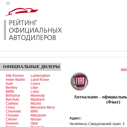
ОФИЦИАЛЬНЫЕ
ДИЛЕРЫ
наз
Alfa Romeo
Lamborghini
Aston Martin
Land-Rover
Audi
Lexus
Bentley
Lifan
BMW
Lotus
Brilliance
Maseraty
Автоальянс - официальны
Byd Auto
Maybach
(Фиат)
Cadillac
Mazda
Chery
Mercedes-Benz
Chevrolet
MINI
Chrysler
Mitsubishi
Адрес:
Citroen
Nissan
Daewoo
Opel
Челябинск, Свердловский тракт, 3