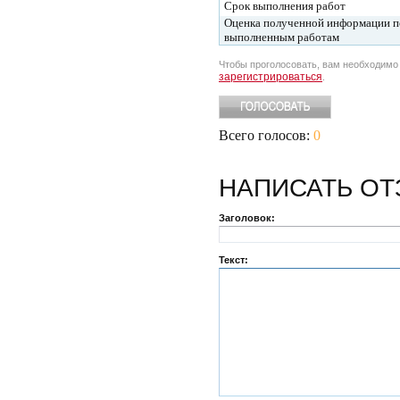
Срок выполнения работ
Оценка полученной информации п
выполненным работам
Чтобы проголосовать, вам необходим
зарегистрироваться
.
Всего голосов:
0
НАПИСАТЬ
ОТ
Заголовок:
Текст: