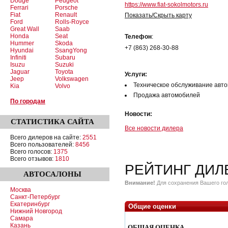
Dodge
Peugeot
https://www.fiat-sokolmotors.ru
Ferrari
Porsche
Fiat
Renault
Показать/Скрыть карту
Ford
Rolls-Royce
Great Wall
Saab
Honda
Seat
Телефон
:
Hummer
Skoda
+7 (863) 268-30-88
Hyundai
SsangYong
Infiniti
Subaru
Isuzu
Suzuki
Jaguar
Toyota
Услуги:
Jeep
Volkswagen
Техническое обслуживание авт
Kia
Volvo
Продажа автомобилей
По городам
Новости:
СТАТИСТИКА
САЙТА
Все новости дилера
Всего дилеров на сайте:
2551
Всего пользователей:
8456
Всего голосов:
1375
Всего отзывов:
1810
РЕЙТИНГ ДИЛ
АВТОСАЛОНЫ
Внимание!
Для сохранения Вашего гол
Москва
Санкт-Петербург
Екатеринбург
Общие оценки
Нижний Новгород
Самара
Казань
ОБЩАЯ ОЦЕНКА