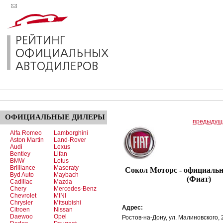
ОФИЦИАЛЬНЫЕ
ДИЛЕРЫ
предыдущ
Alfa Romeo
Lamborghini
Aston Martin
Land-Rover
Audi
Lexus
Bentley
Lifan
BMW
Lotus
Brilliance
Maseraty
Сокол Моторс - официальн
Byd Auto
Maybach
(Фиат)
Cadillac
Mazda
Chery
Mercedes-Benz
Chevrolet
MINI
Chrysler
Mitsubishi
Адрес:
Citroen
Nissan
Daewoo
Opel
Ростов-на-Дону, ул. Малиновского,