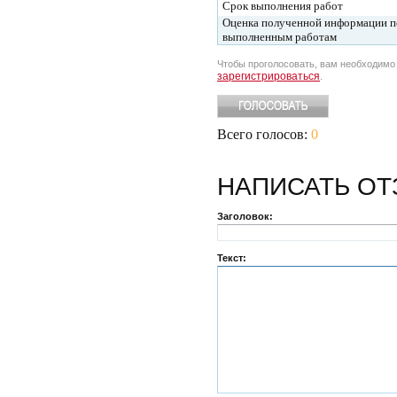
Срок выполнения работ
Оценка полученной информации п
выполненным работам
Чтобы проголосовать, вам необходим
зарегистрироваться
.
Всего голосов:
0
НАПИСАТЬ
ОТ
Заголовок:
Текст: