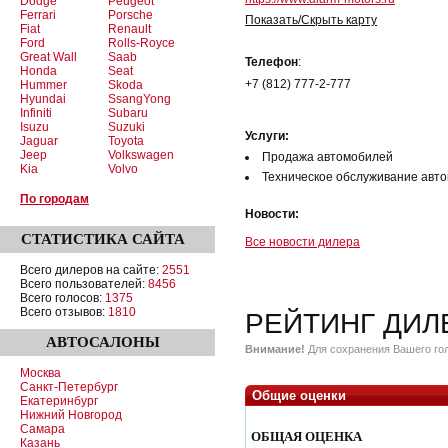
Dodge
Peugeot
Ferrari
Porsche
Показать/Скрыть карту
Fiat
Renault
Ford
Rolls-Royce
Great Wall
Saab
Телефон
:
Honda
Seat
+7 (812) 777-2-777
Hummer
Skoda
Hyundai
SsangYong
Infiniti
Subaru
Isuzu
Suzuki
Услуги:
Jaguar
Toyota
Jeep
Volkswagen
Продажа автомобилей
Kia
Volvo
Техническое обслуживание авт
По городам
Новости:
СТАТИСТИКА
САЙТА
Все новости дилера
Всего дилеров на сайте:
2551
Всего пользователей:
8456
Всего голосов:
1375
Всего отзывов:
1810
РЕЙТИНГ ДИЛ
АВТОСАЛОНЫ
Внимание!
Для сохранения Вашего гол
Москва
Санкт-Петербург
Общие оценки
Екатеринбург
Нижний Новгород
Самара
ОБЩАЯ ОЦЕНКА
Казань