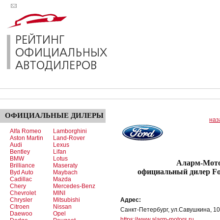
ОФИЦИАЛЬНЫЕ
ДИЛЕРЫ
наз
Alfa Romeo
Lamborghini
Aston Martin
Land-Rover
Audi
Lexus
Bentley
Lifan
BMW
Lotus
Аларм-Моторс 
Brilliance
Maseraty
официальный дилер Fo
Byd Auto
Maybach
Cadillac
Mazda
Chery
Mercedes-Benz
Chevrolet
MINI
Chrysler
Mitsubishi
Адрес:
Citroen
Nissan
Санкт-Петербург, ул.Савушкина, 1
Daewoo
Opel
https://www.alarm-motors.ru