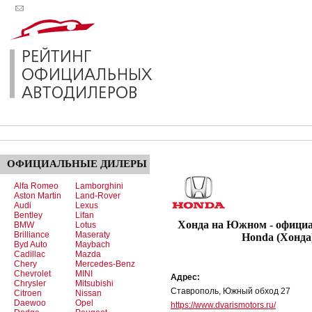
ОФИЦИАЛЬНЫЕ
ДИЛЕРЫ
Alfa Romeo
Lamborghini
Aston Martin
Land-Rover
Audi
Lexus
Bentley
Lifan
Хонда на Южном - офици
BMW
Lotus
Brilliance
Maseraty
Honda (Хонда
Byd Auto
Maybach
Cadillac
Mazda
Chery
Mercedes-Benz
Chevrolet
MINI
Адрес:
Chrysler
Mitsubishi
Ставрополь, Южный обход 27
Citroen
Nissan
Daewoo
Opel
https://www.dvarismotors.ru/