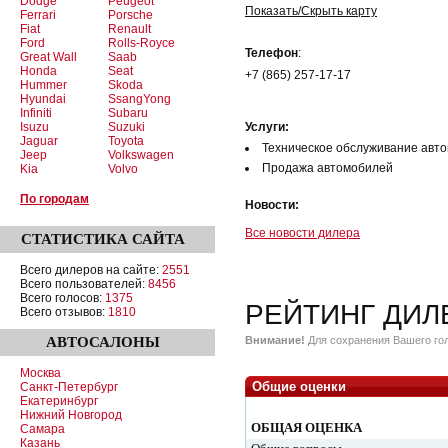
Dodge
Peugeot
Показать/Скрыть карту
Ferrari
Porsche
Fiat
Renault
Ford
Rolls-Royce
Телефон
:
Great Wall
Saab
Honda
Seat
+7 (865) 257-17-17
Hummer
Skoda
Hyundai
SsangYong
Infiniti
Subaru
Isuzu
Suzuki
Услуги:
Jaguar
Toyota
Техническое обслуживание авт
Jeep
Volkswagen
Продажа автомобилей
Kia
Volvo
По городам
Новости:
Все новости дилера
СТАТИСТИКА
САЙТА
Всего дилеров на сайте:
2551
Всего пользователей:
8456
Всего голосов:
1375
РЕЙТИНГ ДИЛ
Всего отзывов:
1810
АВТОСАЛОНЫ
Внимание!
Для сохранения Вашего гол
Москва
Общие оценки
Санкт-Петербург
Екатеринбург
Нижний Новгород
ОБЩАЯ ОЦЕНКА
Самара
Казань