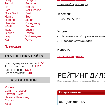
Dodge
Peugeot
Ferrari
Porsche
Показать/Скрыть карту
Fiat
Renault
Ford
Rolls-Royce
Great Wall
Saab
Телефон
:
Honda
Seat
+7 (87922) 5-93-93
Hummer
Skoda
Hyundai
SsangYong
Infiniti
Subaru
Isuzu
Suzuki
Услуги:
Jaguar
Toyota
Jeep
Volkswagen
Техническое обслуживание авт
Kia
Volvo
Продажа автомобилей
По городам
Новости:
СТАТИСТИКА
САЙТА
Все новости дилера
Всего дилеров на сайте:
2551
Всего пользователей:
8456
Всего голосов:
1375
Всего отзывов:
1810
РЕЙТИНГ ДИЛ
АВТОСАЛОНЫ
Внимание!
Для сохранения Вашего гол
Москва
Санкт-Петербург
Общие оценки
Екатеринбург
Нижний Новгород
Самара
ОБЩАЯ ОЦЕНКА
Казань