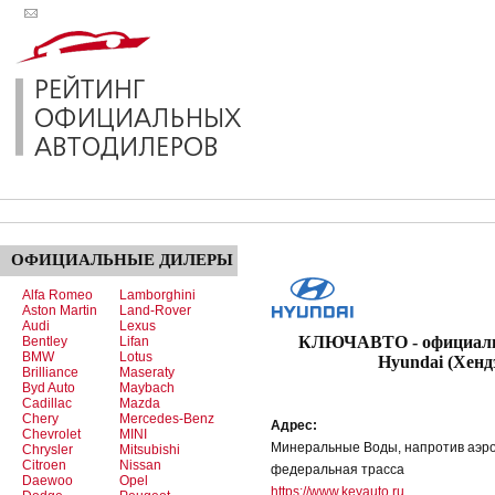
ОФИЦИАЛЬНЫЕ
ДИЛЕРЫ
Alfa Romeo
Lamborghini
Aston Martin
Land-Rover
Audi
Lexus
КЛЮЧАВТО - официаль
Bentley
Lifan
BMW
Lotus
Hyundai (Хенд
Brilliance
Maseraty
Byd Auto
Maybach
Cadillac
Mazda
Chery
Mercedes-Benz
Адрес:
Chevrolet
MINI
Минеральные Воды, напротив аэро
Chrysler
Mitsubishi
Citroen
Nissan
федеральная трасса
Daewoo
Opel
https://www.keyauto.ru