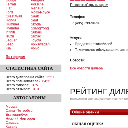
Dodge
Peugeot
Ferrari
Porsche
Показать/Скрыть карту
Fiat
Renault
Ford
Rolls-Royce
Great Wall
Saab
Телефон
:
Honda
Seat
+7 (495) 799-90-90
Hummer
Skoda
Hyundai
SsangYong
Infiniti
Subaru
Isuzu
Suzuki
Услуги:
Jaguar
Toyota
Продажа автомобилей
Jeep
Volkswagen
Kia
Volvo
Техническое обслуживание авт
По городам
Новости:
СТАТИСТИКА
САЙТА
Все новости дилера
Всего дилеров на сайте:
2551
Всего пользователей:
8456
Всего голосов:
1375
Всего отзывов:
1810
РЕЙТИНГ ДИЛ
АВТОСАЛОНЫ
Внимание!
Для сохранения Вашего гол
Москва
Санкт-Петербург
Общие оценки
Екатеринбург
Нижний Новгород
Самара
ОБЩАЯ ОЦЕНКА
Казань