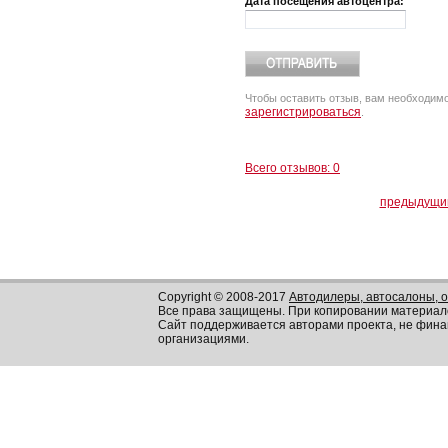
Дата посещения автоцентра:
Чтобы оставить отзыв, вам необходим
зарегистрироваться
.
Всего отзывов: 0
предыдущи
Copyright © 2008-2017
Автодилеры, автосалоны, 
Все права защищены. При копировании материал
Сайт поддерживается авторами проекта, не фин
организациями.