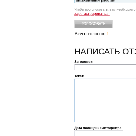
выполненным работам
Чтобы проголосовать, вам необходим
зарегистрироваться
.
Всего голосов:
1
НАПИСАТЬ
ОТ
Заголовок:
Текст:
Дата посещения автоцентра: