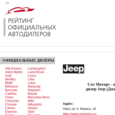
ОФИЦИАЛЬНЫЕ
ДИЛЕРЫ
Alfa Romeo
Lamborghini
Aston Martin
Land-Rover
Audi
Lexus
Bentley
Lifan
BMW
Lotus
Сот Моторс - офи
Brilliance
Maseraty
дилер Jeep (Дж
Byd Auto
Maybach
Cadillac
Mazda
Chery
Mercedes-Benz
Chevrolet
MINI
Адрес:
Chrysler
Mitsubishi
Citroen
Nissan
Омск, пр. К. Маркса, 18
Daewoo
Opel
https://www.sotmotors.ru