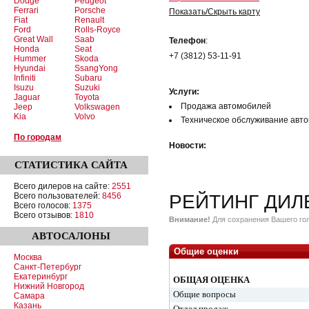
Dodge
Peugeot
Ferrari
Porsche
Показать/Скрыть карту
Fiat
Renault
Ford
Rolls-Royce
Great Wall
Saab
Телефон
:
Honda
Seat
+7 (3812) 53-11-91
Hummer
Skoda
Hyundai
SsangYong
Infiniti
Subaru
Isuzu
Suzuki
Услуги:
Jaguar
Toyota
Продажа автомобилей
Jeep
Volkswagen
Kia
Volvo
Техническое обслуживание авт
По городам
Новости:
СТАТИСТИКА
САЙТА
Всего дилеров на сайте:
2551
Всего пользователей:
8456
РЕЙТИНГ ДИЛ
Всего голосов:
1375
Всего отзывов:
1810
Внимание!
Для сохранения Вашего гол
АВТОСАЛОНЫ
Общие оценки
Москва
Санкт-Петербург
Екатеринбург
ОБЩАЯ ОЦЕНКА
Нижний Новгород
Общие вопросы
Самара
Казань
Отдел продаж