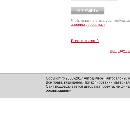
Чтобы оставить отзыв, вам необходим
зарегистрироваться
.
Всего отзывов: 0
предыдущи
Copyright © 2008-2017
Автодилеры, автосалоны, 
Все права защищены. При копировании материал
Сайт поддерживается авторами проекта, не фин
организациями.