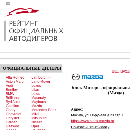
ОФИЦИАЛЬНЫЕ
ДИЛЕРЫ
предыдущ
Alfa Romeo
Lamborghini
Aston Martin
Land-Rover
Audi
Lexus
Блок Моторс - официальны
Bentley
Lifan
(Мазда)
BMW
Lotus
Brilliance
Maseraty
Byd Auto
Maybach
Cadillac
Mazda
Адрес:
Chery
Mercedes-Benz
Chevrolet
MINI
Москва, ул. Обручева д.23 стр.1
Chrysler
Mitsubishi
https://www.block-mazda.ru
Citroen
Nissan
Daewoo
Opel
Показать/Скрыть карту