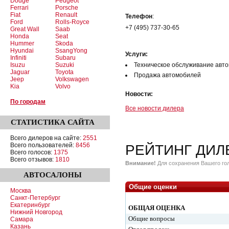
Dodge
Peugeot
Ferrari
Porsche
Fiat
Renault
Телефон
:
Ford
Rolls-Royce
+7 (495) 737-30-65
Great Wall
Saab
Honda
Seat
Hummer
Skoda
Hyundai
SsangYong
Услуги:
Infiniti
Subaru
Isuzu
Suzuki
Техническое обслуживание авт
Jaguar
Toyota
Продажа автомобилей
Jeep
Volkswagen
Kia
Volvo
Новости:
По городам
Все новости дилера
СТАТИСТИКА
САЙТА
Всего дилеров на сайте:
2551
Всего пользователей:
8456
РЕЙТИНГ ДИЛ
Всего голосов:
1375
Всего отзывов:
1810
Внимание!
Для сохранения Вашего гол
АВТОСАЛОНЫ
Общие оценки
Москва
Санкт-Петербург
Екатеринбург
ОБЩАЯ ОЦЕНКА
Нижний Новгород
Общие вопросы
Самара
Казань