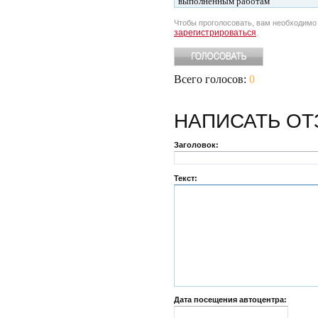
выполненным работам
Чтобы проголосовать, вам необходим
зарегистрироваться
.
Всего голосов:
0
НАПИСАТЬ
ОТ
Заголовок:
Текст:
Дата посещения автоцентра: