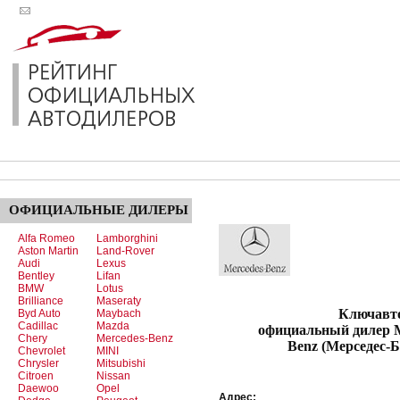
ОФИЦИАЛЬНЫЕ
ДИЛЕРЫ
Alfa Romeo
Lamborghini
Aston Martin
Land-Rover
Audi
Lexus
Bentley
Lifan
BMW
Lotus
Brilliance
Maseraty
Ключавто-К
Byd Auto
Maybach
Cadillac
Mazda
официальный дилер M
Chery
Mercedes-Benz
Benz (Мерседес-Б
Chevrolet
MINI
Chrysler
Mitsubishi
Citroen
Nissan
Daewoo
Opel
Адрес: