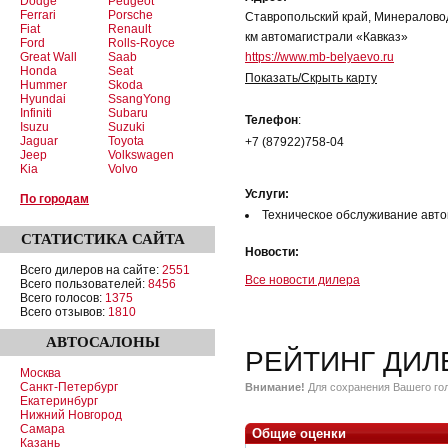
Dodge
Peugeot
Ferrari
Porsche
Ставропольский край, Минераловод
Fiat
Renault
км автомагистрали «Кавказ»
Ford
Rolls-Royce
Great Wall
Saab
https://www.mb-belyaevo.ru
Honda
Seat
Показать/Скрыть карту
Hummer
Skoda
Hyundai
SsangYong
Infiniti
Subaru
Телефон
:
Isuzu
Suzuki
Jaguar
Toyota
+7 (87922)758-04
Jeep
Volkswagen
Kia
Volvo
Услуги:
По городам
Техническое обслуживание авт
СТАТИСТИКА
САЙТА
Новости:
Всего дилеров на сайте:
2551
Все новости дилера
Всего пользователей:
8456
Всего голосов:
1375
Всего отзывов:
1810
АВТОСАЛОНЫ
РЕЙТИНГ ДИЛ
Москва
Санкт-Петербург
Внимание!
Для сохранения Вашего гол
Екатеринбург
Нижний Новгород
Самара
Общие оценки
Казань