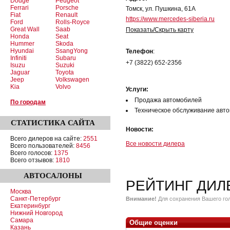
Dodge
Peugeot
Ferrari
Porsche
Томск, ул. Пушкина, 61А
Fiat
Renault
https://www.mercedes-siberia.ru
Ford
Rolls-Royce
Great Wall
Saab
Показать/Скрыть карту
Honda
Seat
Hummer
Skoda
Hyundai
SsangYong
Телефон
:
Infiniti
Subaru
+7 (3822) 652-2356
Isuzu
Suzuki
Jaguar
Toyota
Jeep
Volkswagen
Kia
Volvo
Услуги:
Продажа автомобилей
По городам
Техническое обслуживание авт
СТАТИСТИКА
САЙТА
Новости:
Всего дилеров на сайте:
2551
Все новости дилера
Всего пользователей:
8456
Всего голосов:
1375
Всего отзывов:
1810
АВТОСАЛОНЫ
РЕЙТИНГ ДИЛ
Москва
Санкт-Петербург
Внимание!
Для сохранения Вашего гол
Екатеринбург
Нижний Новгород
Самара
Общие оценки
Казань