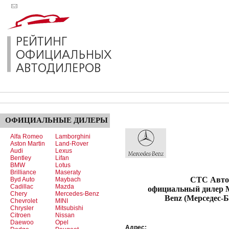
ОФИЦИАЛЬНЫЕ
ДИЛЕРЫ
Alfa Romeo
Lamborghini
Aston Martin
Land-Rover
Audi
Lexus
Bentley
Lifan
BMW
Lotus
Brilliance
Maseraty
СТС Автомоб
Byd Auto
Maybach
Cadillac
Mazda
официальный дилер M
Chery
Mercedes-Benz
Benz (Мерседес-Б
Chevrolet
MINI
Chrysler
Mitsubishi
Citroen
Nissan
Daewoo
Opel
Адрес: