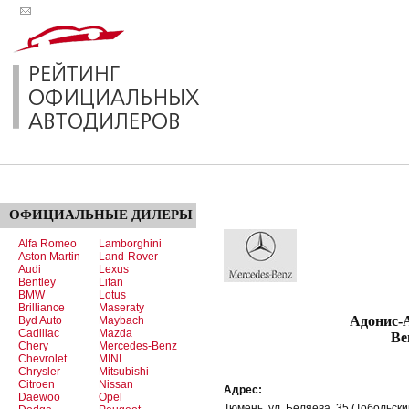
ОФИЦИАЛЬНЫЕ
ДИЛЕРЫ
Alfa Romeo
Lamborghini
Aston Martin
Land-Rover
Audi
Lexus
Bentley
Lifan
BMW
Lotus
Brilliance
Maseraty
Адонис-Авто - 
Byd Auto
Maybach
Cadillac
Mazda
Be
Chery
Mercedes-Benz
Chevrolet
MINI
Chrysler
Mitsubishi
Citroen
Nissan
Адрес:
Daewoo
Opel
Тюмень, ул. Беляева, 35 (Тобольски