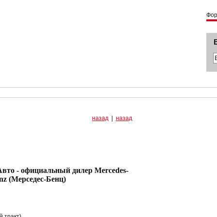
Фо
назад
|
назад
официальный дилер Mercedes-
nz (Мерседес-Бенц)
й тракт)