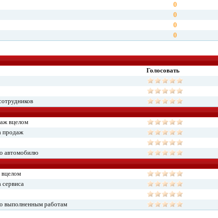
0
0
0
0
Голосовать
сотрудников
даж вцелом
а продаж
по автомобилю
 вцелом
 сервиса
по выполненным работам