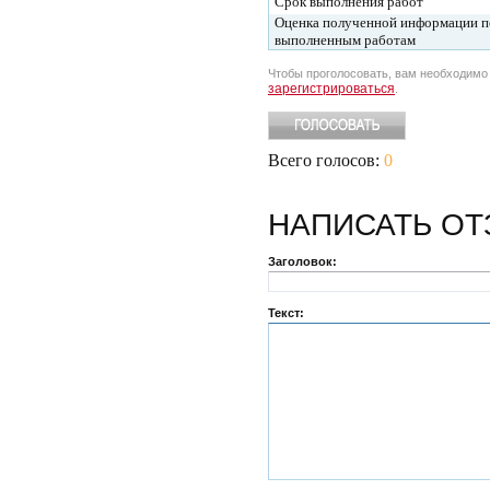
Срок выполнения работ
Оценка полученной информации п
выполненным работам
Чтобы проголосовать, вам необходим
зарегистрироваться
.
Всего голосов:
0
НАПИСАТЬ
ОТ
Заголовок:
Текст: