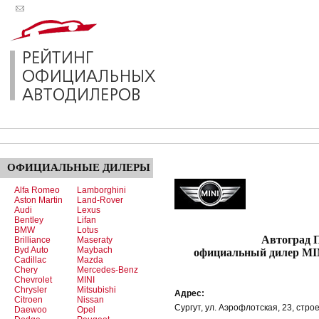
ОФИЦИАЛЬНЫЕ
ДИЛЕРЫ
Alfa Romeo
Lamborghini
Aston Martin
Land-Rover
Audi
Lexus
Bentley
Lifan
BMW
Lotus
Автоград Пре
Brilliance
Maseraty
Byd Auto
Maybach
официальный дилер M
Cadillac
Mazda
Chery
Mercedes-Benz
Chevrolet
MINI
Chrysler
Mitsubishi
Адрес:
Citroen
Nissan
Сургут, ул. Аэрофлотская, 23, стро
Daewoo
Opel