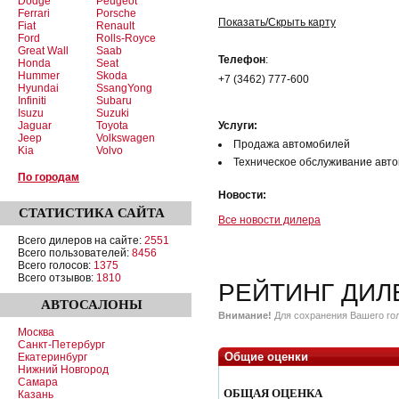
Dodge
Peugeot
Ferrari
Porsche
Показать/Скрыть карту
Fiat
Renault
Ford
Rolls-Royce
Great Wall
Saab
Телефон
:
Honda
Seat
Hummer
Skoda
+7 (3462) 777-600
Hyundai
SsangYong
Infiniti
Subaru
Isuzu
Suzuki
Jaguar
Toyota
Услуги:
Jeep
Volkswagen
Продажа автомобилей
Kia
Volvo
Техническое обслуживание авт
По городам
Новости:
СТАТИСТИКА
САЙТА
Все новости дилера
Всего дилеров на сайте:
2551
Всего пользователей:
8456
Всего голосов:
1375
Всего отзывов:
1810
РЕЙТИНГ ДИЛ
АВТОСАЛОНЫ
Внимание!
Для сохранения Вашего гол
Москва
Санкт-Петербург
Общие оценки
Екатеринбург
Нижний Новгород
Самара
ОБЩАЯ ОЦЕНКА
Казань