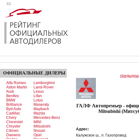
ОФИЦИАЛЬНЫЕ
ДИЛЕРЫ
предыдущ
Alfa Romeo
Lamborghini
Aston Martin
Land-Rover
Audi
Lexus
Bentley
Lifan
BMW
Lotus
Brilliance
Maseraty
ГАЛФ Автопремьер - офиц
Byd Auto
Maybach
Mitsubishi (Митсу
Cadillac
Mazda
Chery
Mercedes-Benz
Chevrolet
MINI
Chrysler
Mitsubishi
Адрес:
Citroen
Nissan
Daewoo
Opel
Калужское ш., п. Газопровод