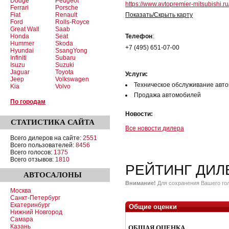
Dodge
Peugeot
https://www.avtopremier-mitsubishi.ru
Ferrari
Porsche
Fiat
Renault
Показать/Скрыть карту
Ford
Rolls-Royce
Great Wall
Saab
Honda
Seat
Телефон
:
Hummer
Skoda
+7 (495) 651-07-00
Hyundai
SsangYong
Infiniti
Subaru
Isuzu
Suzuki
Jaguar
Toyota
Услуги:
Jeep
Volkswagen
Техническое обслуживание авт
Kia
Volvo
Продажа автомобилей
По городам
Новости:
СТАТИСТИКА
САЙТА
Все новости дилера
Всего дилеров на сайте:
2551
Всего пользователей:
8456
Всего голосов:
1375
Всего отзывов:
1810
РЕЙТИНГ ДИЛ
АВТОСАЛОНЫ
Внимание!
Для сохранения Вашего гол
Москва
Санкт-Петербург
Екатеринбург
Общие оценки
Нижний Новгород
Самара
Казань
ОБЩАЯ ОЦЕНКА