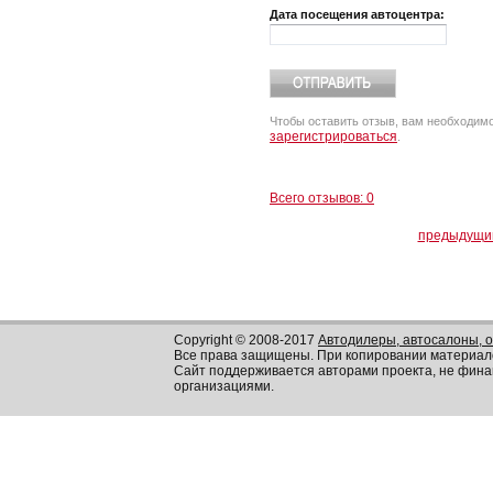
Дата посещения автоцентра:
Чтобы оставить отзыв, вам необходим
зарегистрироваться
.
Всего отзывов: 0
предыдущи
Copyright © 2008-2017
Автодилеры, автосалоны, 
Все права защищены. При копировании материал
Сайт поддерживается авторами проекта, не фин
организациями.