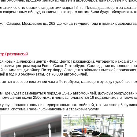
автомобилей, продажа запасных частей и аксессуаров, финансовые и страховы
тствии со стилевыми стандартами марки Infiniti. Площадь автоцентра состав
а современным оборудованием, на котором автомобили будут обслуживать
: г. Самара, Московское ш., 262. До конца текущего года в планах руководст
нтр Гражданский
ся новый дилерский центр - Форд Центр Гражданский. Автоцентр находится на
ерским центром марки Ford в Санкт-Петербурге. Само здание выполнено в с
ой занимался дизайнер Питер Форд. Автоцентр обладает высокой производс
ей в год иВ обслуживатьВ от 70 000 автомобилей.
гается в северо-восточной части Петербурга, к автоцентру ведут удобные по
 м., где будет размещаться порядка 15-16 автомобилей. Шоу-рум оборудован
омещения около 2500 кв.м., в нем располагаются 19 подъемников, а также к
с услуг: продажа новых и поддержанных автомобилей, техническое обслужив
вания, система Trade-in, финансовые и страховые услуги.