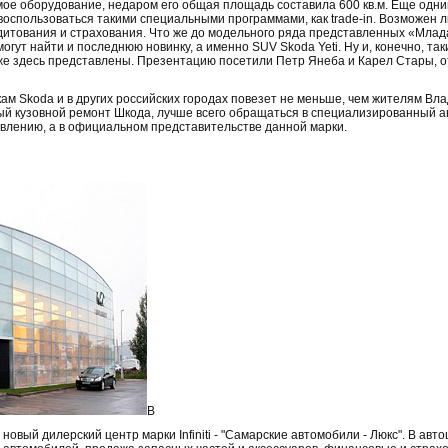
ое оборудование, недаром его общая площадь составила 600 кв.м. Еще одн
воспользоваться такими специальными программами, как trade-in. Возможен л
едитования и страхования. Что же до модельного ряда представленных «Млад
гут найти и последнюю новинку, а именно SUV Skoda Yeti. Ну и, конечно, таки
же здесь представлены. Презентацию посетили Петр Янеба и Карел Стары, о
ам Skoda и в других российских городах повезет не меньше, чем жителям Вла
ный кузовной ремонт Шкода, лучше всего обращаться в специализированный а
явлению, а в официальном представительстве данной марки.
В
 новый дилерский центр марки Infiniti - "Самарские автомобили - Люкс". В а