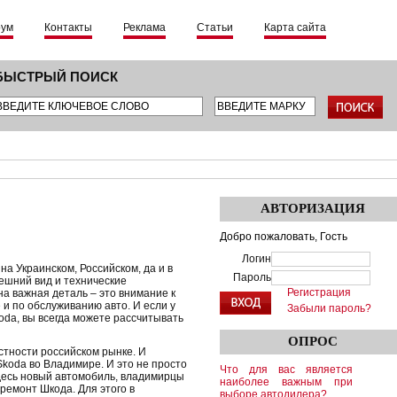
рум
Контакты
Реклама
Статьи
Карта сайта
БЫСТРЫЙ ПОИСК
АВТОРИЗАЦИЯ
Добро пожаловать,
Гость
Логин
на Украинском, Российском, да и в
Пароль
нешний вид и технические
Регистрация
а важная деталь – это внимание к
 и по обслуживанию авто. И если у
Забыли пароль?
oda, вы всегда можете рассчитывать
ОПРОС
стности российском рынке. И
Skoda во Владимире. И это не просто
Что для вас является
десь новый автомобиль, владимирцы
наиболее важным при
ремонт Шкода. Для этого в
выборе автодилера?