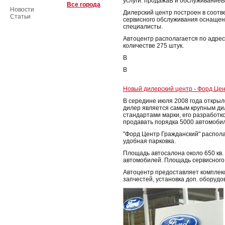
услуги: продажаВ и обслуживаниеВ 
Все города
Новости
Дилерский центр построен в соотве
Статьи
сервисного обслуживания оснащен
специалисты.
Автоцентр располагается по адресу
количестве 275 штук.
В
В
Новый дилерский центр - Форд Це
В середине июля 2008 года открыл
дилер является самым крупным дил
стандартами марки, его разработк
продавать порядка 5000 автомобил
"Форд Центр Гражданский" распола
удобная парковка.
Площадь автосалона около 650 кв.
автомобилей. Площадь сервисного п
Автоцентр предоставляет комплек
запчестей, установка доп. оборудо