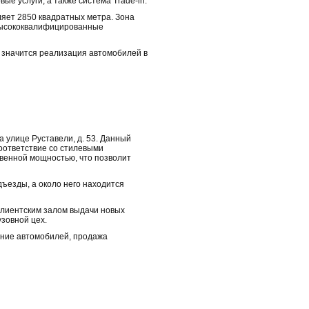
е услуги, а также система Trade-in.
ляет 2850 квадратных метра. Зона
 высококвалифицированные
ва значится реализация автомобилей в
 улице Руставели, д. 53. Данный
оответствие со стилевыми
твенной мощностью, что позволит
дъезды, а около него находится
 клиентским залом выдачи новых
узовной цех.
ание автомобилей, продажа