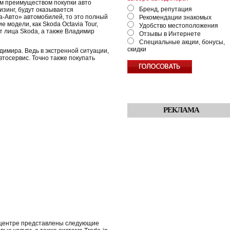
им преимуществом покупки авто
Бренд, репутация
изинг, будут оказывается
а-Авто» автомобилей, то это полный
Рекомендации знакомых
е модели, как Skoda Octavia Tour,
Удобство местоположения
т лица Skoda, а также Владимир
Отзывы в Интернете
Специальные акции, бонусы,
скидки
димира. Ведь в экстренной ситуации,
втосервис. Точно также покупать
РЕКЛАМА
втоцентре представлены следующие