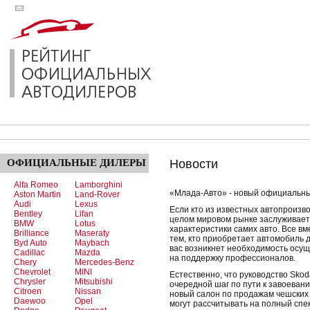
ОФИЦИАЛЬНЫЕ
ДИЛЕРЫ
Новости
Alfa Romeo
Lamborghini
«Млада-Авто» - новый официальны
Aston Martin
Land-Rover
Audi
Lexus
Если кто из известных автопроизво
Bentley
Lifan
целом мировом рынке заслуживает 
BMW
Lotus
характеристики самих авто. Все в
Brilliance
Maseraty
тем, кто приобретает автомобиль д
Byd Auto
Maybach
вас возникнет необходимость осущ
Cadillac
Mazda
на поддержку профессионалов.
Chery
Mercedes-Benz
Chevrolet
MINI
Естественно, что руководство Sko
Chrysler
Mitsubishi
очередной шаг по пути к завоеван
Citroen
Nissan
новый салон по продажам чешских 
Daewoo
Opel
могут рассчитывать на полный спе