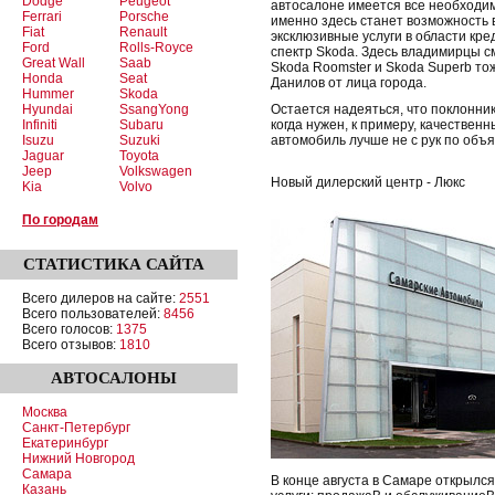
Dodge
Peugeot
автосалоне имеется все необходим
Ferrari
Porsche
именно здесь станет возможность 
Fiat
Renault
эксклюзивные услуги в области кр
Ford
Rolls-Royce
спектр Skoda. Здесь владимирцы смо
Great Wall
Saab
Skoda Roomster и Skoda Superb то
Honda
Seat
Данилов от лица города.
Hummer
Skoda
Hyundai
SsangYong
Остается надеяться, что поклонник
Infiniti
Subaru
когда нужен, к примеру, качествен
Isuzu
Suzuki
автомобиль лучше не с рук по объ
Jaguar
Toyota
Jeep
Volkswagen
Новый дилерский центр - Люкс
Kia
Volvo
По городам
СТАТИСТИКА
САЙТА
Всего дилеров на сайте:
2551
Всего пользователей:
8456
Всего голосов:
1375
Всего отзывов:
1810
АВТОСАЛОНЫ
Москва
Санкт-Петербург
Екатеринбург
Нижний Новгород
Самара
В конце августа в Самаре открылся
Казань