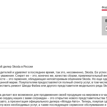
Фо
й дилер Skoda в России
дителей и удивляет в последнее время, так это, несомненно, Skoda. Ее успех 
уважения. Секрет ее – это, конечно же, качество сборки, привлекательный в
месте – это гармония, обладающая неповторимым обаянием Skoda. Но еще одн
анной марки. Покупателям предоставляется полный спектр услуг, в том числе
ествить ремонт Шкода Фабиа или другого представителя модельного ряда Sk
da делает все возможное для продвижения своей продукции на мировом и в ча
ию сердец наших с вами сограждан – это открытие нового представительства 
авто, а презентация официального дилера «Млада-Авто». Теперь, покупая з
ктр всех необходимых услуг, а также последующее сервисное обслуживание и 