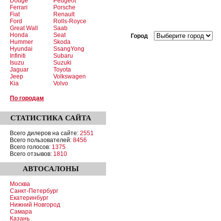
Dodge
Peugeot
Ferrari
Porsche
Fiat
Renault
Ford
Rolls-Royce
Great Wall
Saab
Honda
Seat
Город
Hummer
Skoda
Hyundai
SsangYong
Infiniti
Subaru
Isuzu
Suzuki
Jaguar
Toyota
Jeep
Volkswagen
Kia
Volvo
По городам
СТАТИСТИКА
САЙТА
Всего дилеров на сайте:
2551
Всего пользователей:
8456
Всего голосов:
1375
Всего отзывов:
1810
АВТОСАЛОНЫ
Москва
Санкт-Петербург
Екатеринбург
Нижний Новгород
Самара
Казань