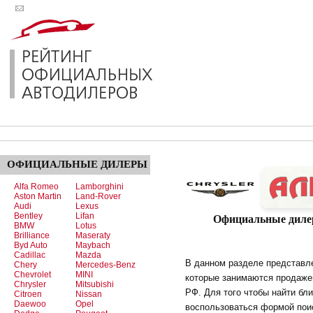
ОФИЦИАЛЬНЫЕ
ДИЛЕРЫ
Alfa Romeo
Lamborghini
Aston Martin
Land-Rover
Audi
Lexus
Bentley
Lifan
Официальные дилер
BMW
Lotus
Brilliance
Maseraty
Byd Auto
Maybach
Cadillac
Mazda
В данном разделе представ
Chery
Mercedes-Benz
Chevrolet
MINI
которые занимаются продаже
Chrysler
Mitsubishi
РФ. Для того чтобы найти б
Citroen
Nissan
Daewoo
Opel
воспользоваться формой поис