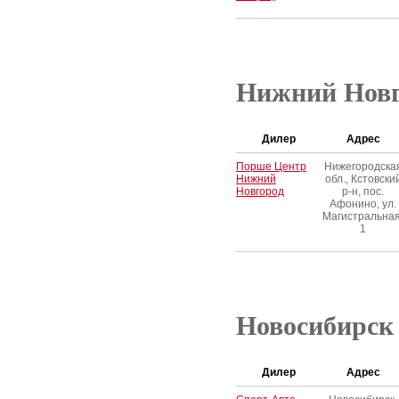
Нижний Новг
Дилер
Адрес
Порше Центр
Нижегородска
Нижний
обл., Кстовски
Новгород
р-н, пос.
Афонино, ул.
Магистральная
1
Новосибирск
Дилер
Адрес