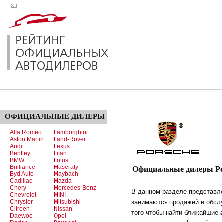
ОФИЦИАЛЬНЫЕ
ДИЛЕРЫ
Alfa Romeo
Lamborghini
Aston Martin
Land-Rover
Audi
Lexus
Bentley
Lifan
BMW
Lotus
Brilliance
Maseraty
Официальные дилеры Po
Byd Auto
Maybach
Cadillac
Mazda
Chery
Mercedes-Benz
В данном разделе представ
Chevrolet
MINI
Chrysler
Mitsubishi
занимаются продажей и обсл
Citroen
Nissan
того чтобы найти ближайшие
Daewoo
Opel