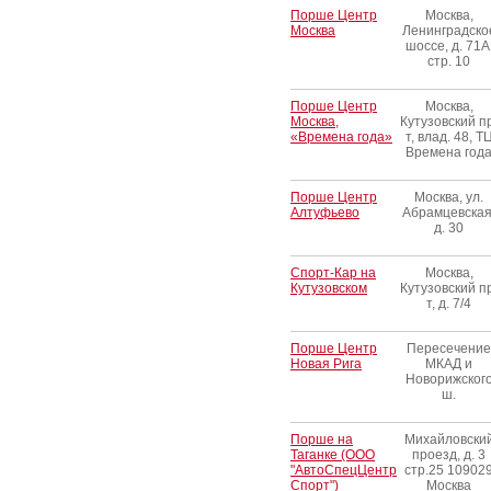
Порше Центр
Москва,
Москва
Ленинградско
шоссе, д. 71А
стр. 10
Порше Центр
Москва,
Москва,
Кутузовский п
«Времена года»
т, влад. 48, Т
Времена год
Порше Центр
Москва, ул.
Алтуфьево
Абрамцевская
д. 30
Спорт-Кар на
Москва,
Кутузовском
Кутузовский п
т, д. 7/4
Порше Центр
Пересечение
Новая Рига
МКАД и
Новорижског
ш.
Порше на
Михайловски
Таганке (ООО
проезд, д. 3
"АвтоСпецЦентр
стр.25 10902
Спорт")
Москва