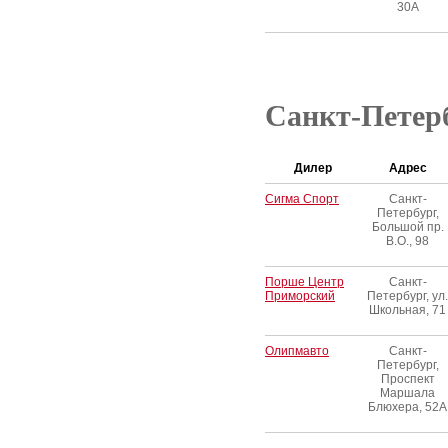
30А
Санкт-Петер
Дилер
Адрес
Сигма Спорт
Санкт-
Петербург,
Большой пр.
В.О., 98
Порше Центр
Санкт-
Приморский
Петербург, ул.
Школьная, 71
Олипмавто
Санкт-
Петербург,
Проспект
Маршала
Блюхера, 52А