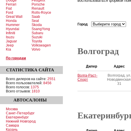
Dodge
Peugeot
воспользоваться формой поис
Ferrari
Porsche
Fiat
Renault
Ford
Rolls-Royce
Great Wall
Saab
Honda
Seat
Город
Hummer
Skoda
Hyundai
SsangYong
Infiniti
Subaru
Isuzu
Suzuki
Jaguar
Toyota
Jeep
Volkswagen
Волгоград
Kia
Volvo
По городам
Дилер
Адрес
СТАТИСТИКА
САЙТА
Волга-Раст-
Волгоград, ул.
Всего дилеров на сайте:
2551
Спорт
Новодвинская
Всего пользователей:
8456
31
Всего голосов:
1375
Всего отзывов:
1810
АВТОСАЛОНЫ
Москва
Екатеринбур
Санкт-Петербург
Екатеринбург
Нижний Новгород
Самара
Казань
Дилер
Адрес