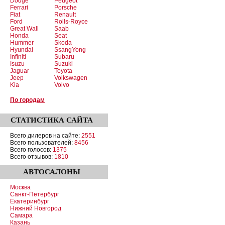
Dodge
Peugeot
Ferrari
Porsche
Fiat
Renault
Ford
Rolls-Royce
Great Wall
Saab
Honda
Seat
Hummer
Skoda
Hyundai
SsangYong
Infiniti
Subaru
Isuzu
Suzuki
Jaguar
Toyota
Jeep
Volkswagen
Kia
Volvo
По городам
СТАТИСТИКА
САЙТА
Всего дилеров на сайте:
2551
Всего пользователей:
8456
Всего голосов:
1375
Всего отзывов:
1810
АВТОСАЛОНЫ
Москва
Санкт-Петербург
Екатеринбург
Нижний Новгород
Самара
Казань