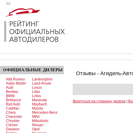
ОФИЦИАЛЬНЫЕ
ДИЛЕРЫ
Отзывы - Агидель-Авт
Alfa Romeo
Lamborghini
Aston Martin
Land-Rover
Audi
Lexus
Bentley
Lifan
BMW
Lotus
Brilliance
Maseraty
Вернуться на страницу дилера
|
Вс
Byd Auto
Maybach
Cadillac
Mazda
Chery
Mercedes-Benz
Chevrolet
MINI
Chrysler
Mitsubishi
Citroen
Nissan
Daewoo
Opel