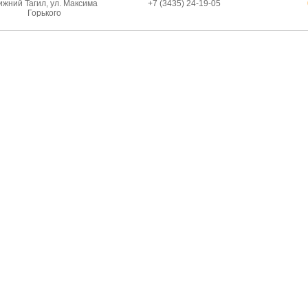
жний Тагил, ул. Максима
+7 (3435) 24-19-05
Горького