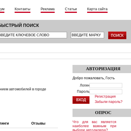
рум
Контакты
Реклама
Статьи
Карта сайта
БЫСТРЫЙ ПОИСК
АВТОРИЗАЦИЯ
Добро пожаловать,
Гость
Логин
нием автомобилей в городе
Пароль
Регистрация
Забыли пароль?
ОПРОС
Что для вас является
тинги
Отзывы
наиболее важным при
выборе автодилера?