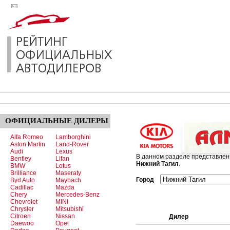
ОФИЦИАЛЬНЫЕ
ДИЛЕРЫ
Alfa Romeo
Lamborghini
Aston Martin
Land-Rover
Audi
Lexus
В данном разделе представле
Bentley
Lifan
Нижний Тагил
.
BMW
Lotus
Brilliance
Maseraty
Город
Byd Auto
Maybach
Cadillac
Mazda
Chery
Mercedes-Benz
Chevrolet
MINI
Chrysler
Mitsubishi
Citroen
Nissan
Дилер
Daewoo
Opel