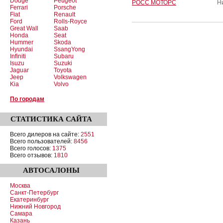
Dodge
Peugeot
РОСС МОТОРС
Ни
Ferrari
Porsche
Fiat
Renault
Ford
Rolls-Royce
Great Wall
Saab
Honda
Seat
Hummer
Skoda
Hyundai
SsangYong
Infiniti
Subaru
Isuzu
Suzuki
Jaguar
Toyota
Jeep
Volkswagen
Kia
Volvo
По городам
СТАТИСТИКА
САЙТА
Всего дилеров на сайте:
2551
Всего пользователей:
8456
Всего голосов:
1375
Всего отзывов:
1810
АВТОСАЛОНЫ
Москва
Санкт-Петербург
Екатеринбург
Нижний Новгород
Самара
Казань